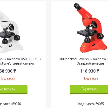
huk Rainbow D50L PLUS, 2
Микроскоп Levenhuk Rainbow 
stone\Лунный камень
Orange\Апельсин
58 930 ₸
118 930 ₸
Под заказ
Под заказ
Купить
Купить
lvnchk69056
lvnchk69055