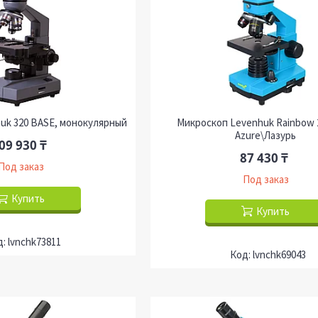
uk 320 BASE, монокулярный
Микроскоп Levenhuk Rainbow 
Azure\Лазурь
09 930 ₸
87 430 ₸
Под заказ
Под заказ
Купить
Купить
lvnchk73811
lvnchk69043