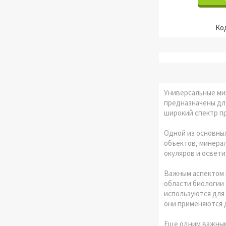
Универсальные мик
предназначены дл
широкий спектр п
Одной из основных
объектов, минерал
окуляров и освет
Важным аспектом 
области биологии 
используются для
они применяются д
Еще одним важным