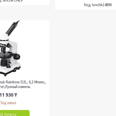
lvnchk75419
lvnchk14899
uk Rainbow D2L, 0,3 Мпикс,
ne\Лунный камень
11 930 ₸
Под заказ
Купить