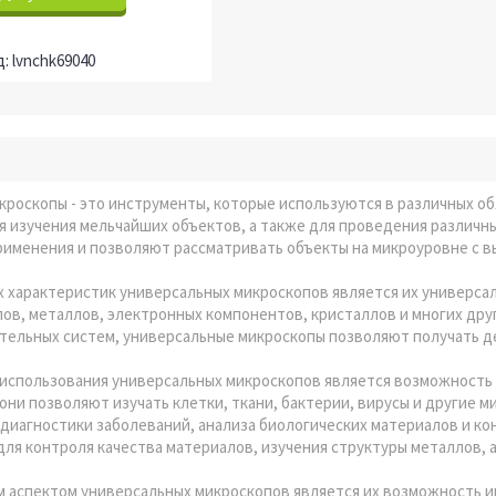
lvnchk69040
роскопы - это инструменты, которые используются в различных об
я изучения мельчайших объектов, а также для проведения различн
рименения и позволяют рассматривать объекты на микроуровне с в
 характеристик универсальных микроскопов является их универсал
ов, металлов, электронных компонентов, кристаллов и многих дру
ительных систем, универсальные микроскопы позволяют получать 
использования универсальных микроскопов является возможность 
они позволяют изучать клетки, ткани, бактерии, вирусы и другие
 диагностики заболеваний, анализа биологических материалов и к
ля контроля качества материалов, изучения структуры металлов, а
 аспектом универсальных микроскопов является их возможность и