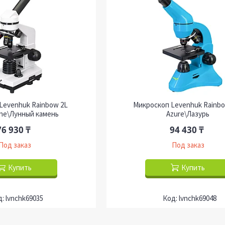
Levenhuk Rainbow 2L
Микроскоп Levenhuk Rainbo
ne\Лунный камень
Azure\Лазурь
76 930 ₸
94 430 ₸
Под заказ
Под заказ
Купить
Купить
lvnchk69035
lvnchk69048