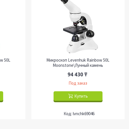
w 50L
Микроскоп Levenhuk Rainbow 50L
Moonstone\Лунный камень
94 430 ₸
Под заказ
Купить
lvnchk69046