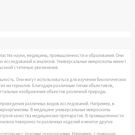
ластях науки, медицины, промышленности и образования. Они
ых исследований и анализов. Универсальные микроскопы имеют
ысокой степенью увеличения.
ьность. Они могут использоваться для изучения биологических
гих материалов. Благодаря различным типам объективов,
детальные изображения объектов различной природы.
проведения различных видов исследований. Например, в
 микроорганизмы. В медицине универсальные микроскопы
онтроля качества медицинских препаратов. В промышленности
нализа поверхности различных изделий и многое другое.
нтеграции с другими технологиями. Например, с помощью