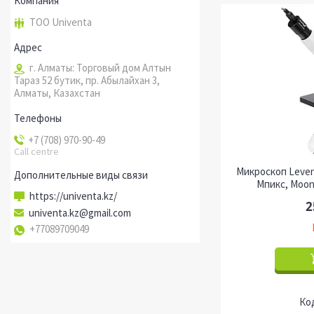
ТОО Univenta
г. Алматы: Торговый дом Алтын
Тараз 52 бутик, пр. Абылайхан 3,
Алматы, Казахстан
+7 (708) 970-90-49
Call centre
Микроскоп Leven
Мпикс, Moon
https://univenta.kz/
2
univenta.kz@gmail.com
+77089709049