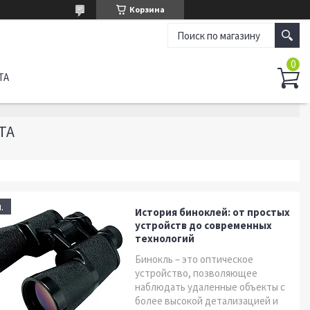
Корзина
ТА
TA
.
История биноклей: от простых
устройств до современных
технологий
Бинокль – это оптическое
устройство, позволяющее
наблюдать удаленные объекты с
более высокой детализацией и