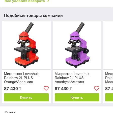
Все условия возврата
Подобные товары компании
Микроскоп Levenhuk
Микроскоп Levenhuk
Микр
Rainbow 2L PLUS
Rainbow 2L PLUS
Rain
Orange\Апельсин
Amethyst\Аметист
Moon
87 430
87 430
87 
₸
₸
Купить
Купить