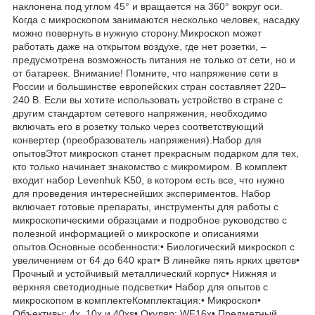
наклонена под углом 45° и вращается на 360° вокруг оси.
Когда с микроскопом занимаются несколько человек, насадку
можно повернуть в нужную сторону.Микроскоп может
работать даже на открытом воздухе, где нет розетки, –
предусмотрена возможность питания не только от сети, но и
от батареек. Внимание! Помните, что напряжение сети в
России и большинстве европейских стран составляет 220–
240 В. Если вы хотите использовать устройство в стране с
другим стандартом сетевого напряжения, необходимо
включать его в розетку только через соответствующий
конвертер (преобразователь напряжения).Набор для
опытовЭтот микроскоп станет прекрасным подарком для тех,
кто только начинает знакомство с микромиром. В комплект
входит набор Levenhuk K50, в котором есть все, что нужно
для проведения интереснейших экспериментов. Набор
включает готовые препараты, инструменты для работы с
микроскопическими образцами и подробное руководство с
полезной информацией о микроскопе и описаниями
опытов.Основные особенности:• Биологический микроскоп с
увеличением от 64 до 640 крат• В линейке пять ярких цветов•
Прочный и устойчивый металлический корпус• Нижняя и
верхняя светодиодные подсветки• Набор для опытов с
микроскопом в комплектеКомплектация:• Микроскоп•
Объективы: 4х, 10х и 40хs• Окуляр: WF16x• Предметный