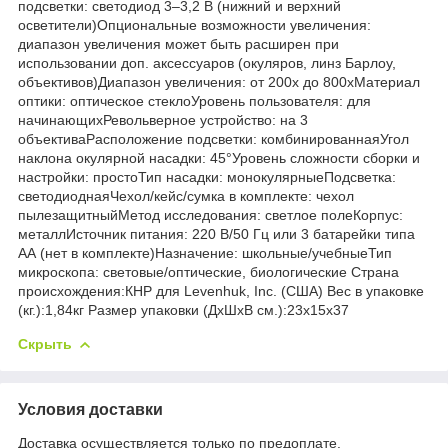
подсветки: светодиод 3–3,2 В (нижний и верхний
осветители)Опциональные возможности увеличения:
диапазон увеличения может быть расширен при
использовании доп. аксессуаров (окуляров, линз Барлоу,
объективов)Диапазон увеличения: от 200х до 800хМатериал
оптики: оптическое стеклоУровень пользователя: для
начинающихРевольверное устройство: на 3
объективаРасположение подсветки: комбинированнаяУгол
наклона окулярной насадки: 45°Уровень сложности сборки и
настройки: простоТип насадки: монокулярныеПодсветка:
светодиоднаяЧехол/кейс/сумка в комплекте: чехол
пылезащитныйМетод исследования: светлое полеКорпус:
металлИсточник питания: 220 В/50 Гц или 3 батарейки типа
АА (нет в комплекте)Назначение: школьные/учебныеТип
микроскопа: световые/оптические, биологические Страна
происхождения:КНР для Levenhuk, Inc. (США) Вес в упаковке
(кг.):1,84кг Размер упаковки (ДхШхВ см.):23x15x37
Скрыть
Условия доставки
Доставка осуществляется только по предоплате.