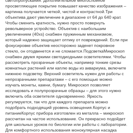
светопропускания. Дополнительное многослойное
просветляющее покрытие повышает качество изображения –
картинка получается четкой, чистой и контрастной.Три
объектива дают увеличение в диапазоне от 64 до 640 крат.
Чтобы сменить кратность, нужно просто повернуть
револьверное устройство. Объектив с наибольшим
увеличением (40xs) снабжен пружинным механизмом,
который надежно защищает оптику от повреждений. Если при
фокусировке объектив неосторожно заденет покровное
стекло, он отодвинется и не сломается.ПодсветкаМикроскоп
снабжен двумя яркими светодиодными осветителями. Чтобы
рассмотреть прозрачные объекты, например тонкие срезы
комнатных растений или каплю воды из аквариума, включите
нижнюю подсветку. Верхний осветитель нужен для работы с
непрозрачными препаратами – с его помощью можно
изучать монеты, камни, бумагу. Микроскоп позволяет
исследовать и полупрозрачные образцы – для этого нужно
включить оба осветителя одновременно. Яркость
регулируется, так что для каждого препарата можно
подобрать подходящий уровень освещения.Корпус и
питаниеКорпус прибора изготовлен из металла – микроскоп
рассчитан на частое использование. Он прекрасно подойдет
для школьных уроков по биологии или работы с лаборатории.
Для комфортного использования монокулярная насадка