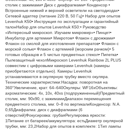
столик с зажимами• Диск с диафрагмами• Конденсор •
Встроенные нижний и верхний осветители на светодиодах•
Сетевой адаптер (питание 220 В, 50 Гц)• Набор для опытов
Levenhuk K50• Инструкция по эксплуатации и гарантийный
талонНабор для опытов Levenhuk K50:• Руководство
«Интересный микроскоп. Изучаем микромир»• Пинцет•
Инкубатор для артемии• Микротом• Флакон с дрожжами•
Флакон со смолой для изготовления препаратов• Флакон с
морской солью• Флакон с артемией (морским рачком)• 5
готовых образцов и 5 чистых предметных стекол• Пипетка•
Пылезащитный чехолМикроскоп Levenhuk Rainbow 2L PLUS
совместим с цифровыми камерами Levenhuk (камеры
приобретаются отдельно). Камеры Levenhuk
устанавливаются в окулярную трубку вместо окуляра.
Технические характеристики:Насадка: поворотная на
360°Увеличение, крат: 64–640Окуляры: WF16xОбъективы:
ахроматические: 4x, 10x, 40xs (подпружиненный)Предметный
столик, мм: 90x90, с зажимамиДиапазон перемещения
предметного столика, мм: 0–8 по вертикалиКонденсор: N.A.
0,65Диафрагма: диск с диафрагмами (6
отверстий)Фокусировка: грубаяРегулировка яркости:
1Питание от батареек/аккумулятора: естьДиаметр окулярной
трубки, мм: 23,2Набор для опытов в комплекте: 1Тип лампы