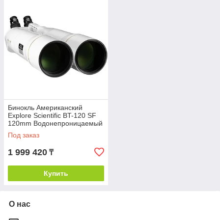
Бинокль Американский
Explore Scientific BT-120 SF
120mm Водонепроницаемый
с Порро Призмой
Под заказ
1 999 420
₸
Купить
О нас