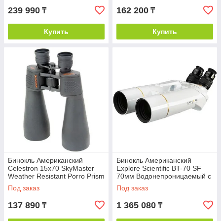
239 990
162 200
₸
₸
Купить
Купить
Бинокль Американский
Бинокль Американский
Celestron 15x70 SkyMaster
Explore Scientific BT-70 SF
Weather Resistant Porro Prism
70мм Водонепроницаемый с
Призмой Порро
Под заказ
Под заказ
137 890
1 365 080
₸
₸