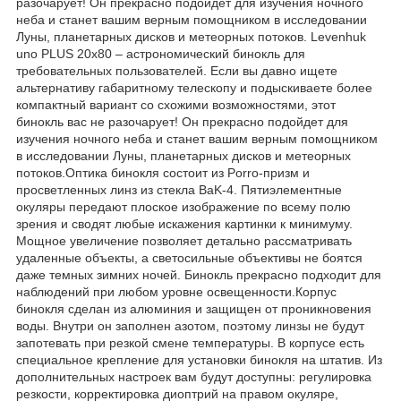
разочарует! Он прекрасно подойдет для изучения ночного
неба и станет вашим верным помощником в исследовании
Луны, планетарных дисков и метеорных потоков. Levenhuk
uno PLUS 20x80 – астрономический бинокль для
требовательных пользователей. Если вы давно ищете
альтернативу габаритному телескопу и подыскиваете более
компактный вариант со схожими возможностями, этот
бинокль вас не разочарует! Он прекрасно подойдет для
изучения ночного неба и станет вашим верным помощником
в исследовании Луны, планетарных дисков и метеорных
потоков.Оптика бинокля состоит из Porro-призм и
просветленных линз из стекла BaK-4. Пятиэлементные
окуляры передают плоское изображение по всему полю
зрения и сводят любые искажения картинки к минимуму.
Мощное увеличение позволяет детально рассматривать
удаленные объекты, а светосильные объективы не боятся
даже темных зимних ночей. Бинокль прекрасно подходит для
наблюдений при любом уровне освещенности.Корпус
бинокля сделан из алюминия и защищен от проникновения
воды. Внутри он заполнен азотом, поэтому линзы не будут
запотевать при резкой смене температуры. В корпусе есть
специальное крепление для установки бинокля на штатив. Из
дополнительных настроек вам будут доступны: регулировка
резкости, корректировка диоптрий на правом окуляре,