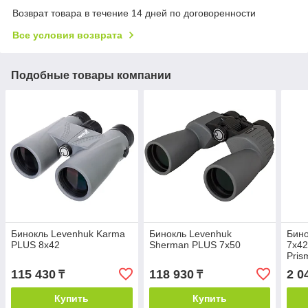
Возврат товара в течение 14 дней по договоренности
Все условия возврата
Подобные товары компании
Бинокль Levenhuk Karma
Бинокль Levenhuk
Бино
PLUS 8x42
Sherman PLUS 7x50
7x42
Pris
Чер
115 430
118 930
2 0
₸
₸
Купить
Купить