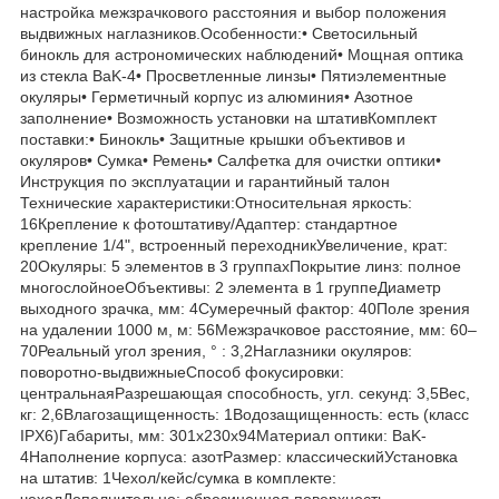
настройка межзрачкового расстояния и выбор положения
выдвижных наглазников.Особенности:• Светосильный
бинокль для астрономических наблюдений• Мощная оптика
из стекла BaK-4• Просветленные линзы• Пятиэлементные
окуляры• Герметичный корпус из алюминия• Азотное
заполнение• Возможность установки на штативКомплект
поставки:• Бинокль• Защитные крышки объективов и
окуляров• Сумка• Ремень• Салфетка для очистки оптики•
Инструкция по эксплуатации и гарантийный талон
Технические характеристики:Относительная яркость:
16Крепление к фотоштативу/Адаптер: стандартное
крепление 1/4", встроенный переходникУвеличение, крат:
20Окуляры: 5 элементов в 3 группахПокрытие линз: полное
многослойноеОбъективы: 2 элемента в 1 группеДиаметр
выходного зрачка, мм: 4Сумеречный фактор: 40Поле зрения
на удалении 1000 м, м: 56Межзрачковое расстояние, мм: 60–
70Реальный угол зрения, ° : 3,2Наглазники окуляров:
поворотно-выдвижныеСпособ фокусировки:
центральнаяРазрешающая способность, угл. секунд: 3,5Вес,
кг: 2,6Влагозащищенность: 1Водозащищенность: есть (класс
IPX6)Габариты, мм: 301x230x94Материал оптики: BaK-
4Наполнение корпуса: азотРазмер: классическийУстановка
на штатив: 1Чехол/кейс/сумка в комплекте:
чехолДополнительно: обрезиненная поверхность