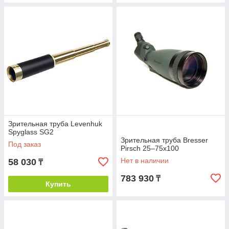
Зрительная труба Levenhuk
Spyglass SG2
Зрительная труба Bresser
Под заказ
Pirsch 25–75x100
Нет в наличии
58 030
₸
783 930
₸
Купить