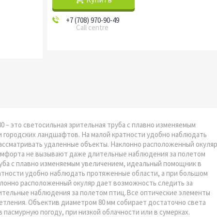
+7 (708) 970-90-49
Call centre
80 – это светосильная зрительная труба с плавно изменяемым
и городских ландшафтов. На малой кратности удобно наблюдать
рассматривать удаленные объекты. Наклонно расположенный окуля
комфорта не вызывают даже длительные наблюдения за полетом
труба с плавно изменяемым увеличением, идеальный помощник в
атности удобно наблюдать протяженные области, а при большом
клонно расположенный окуляр дает возможность следить за
ительные наблюдения за полетом птиц.Все оптические элементы
етления. Объектив диаметром 80 мм собирает достаточно света
пасмурную погоду, при низкой облачности или в сумерках.