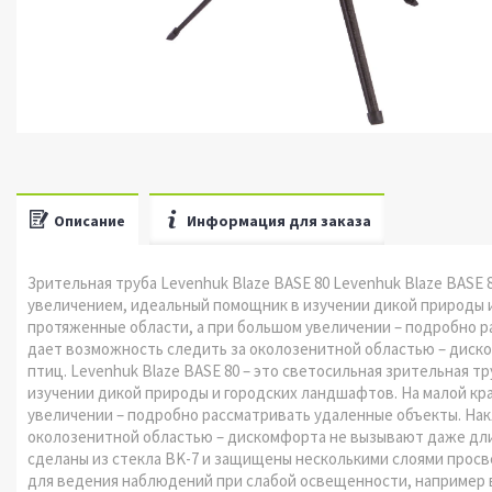
Описание
Информация для заказа
Зрительная труба Levenhuk Blaze BASE 80 Levenhuk Blaze BASE 
увеличением, идеальный помощник в изучении дикой природы 
протяженные области, а при большом увеличении – подробно 
дает возможность следить за околозенитной областью – дис
птиц. Levenhuk Blaze BASE 80 – это светосильная зрительная 
изучении дикой природы и городских ландшафтов. На малой кр
увеличении – подробно рассматривать удаленные объекты. На
околозенитной областью – дискомфорта не вызывают даже дл
сделаны из стекла BK-7 и защищены несколькими слоями просв
для ведения наблюдений при слабой освещенности, например в 