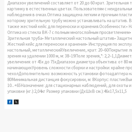
Диапазон увеличений составляет от 20 до 60 крат. Зрительная
картинку в естественных цветах. Пользователям с неидеальны
наблюдения в очках.Оптика защищена легким и прочным пласти
которому зрительную трубу можно устанавливать на штатив. В
также жесткий кейс для переноски и хранения.Особенности:• 
Оптика из стекла BK-7 с полным многослойным просветлением•
Зрительная труба• Металлический настольный штатив• Защитны
Жесткий кейс для переноски и хранения• Инструкция по экспл
настольный, металлическийУвеличение, крат: 20–60Покрытие ли
зрения на удалении 1000 м, м: 38–19Поле зрения,°: 2,2–1,1Диаме
увеличения: от 45х до 75хДиапазон диаметра объектива: от 80
начинающихУровень сложности сборки и настройки: крайне про
чехолДополнительно: возможность установки фотоадаптера на о
80Минимальная дистанция фокусировки, м: 8Корпус: пластикВыно
10...+65Назначение: для стационарных наблюдений, для охоты и
упаковке (кг.):2,04кг Размер упаковки (ДхШхВ см.):46x17,5x11,5