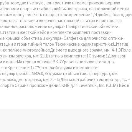
 труба передает четкую, контрастную и геометрически верную
м зрением понравится большой вынос зрачка, позволяющий вести
ковым корпусом. Есть стандартное крепление 1/4 дюйма, благодар
 комплект поставки включен настольный штатив из металла, а
Наклонное расположение окуляра• Панкратический объектив•
 Штатив и жесткий кейс в комплектеКомплект поставки:•
е крышки объектива и окуляра• Салфетка для очистки оптики•
уатации и гарантийный талон Технические характеристики:Штатив:
нз: полное многослойноеДиаметр выходного зрачка, мм: 4–1,3Поле
тр линзы окуляра, мм: 21Штатив в комплекте: 1С зумом: 1Диапазон
 мм и вышеМатериал оптики: BK-7Уровень пользователя: для
стоКрепление: 1/4"Чехол/кейс/сумка в комплекте:
куляр (резьба M42x0,75)Диаметр объектива (апертура), мм:
с выходного зрачка, мм: 21–15Диапазон рабочих температур, °С: –
 спорта Страна происхождения:КНР для Levenhuk, Inc. (США) Вес в