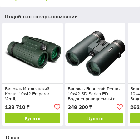
Подобные товары компании
Бинокль Итальянский
Бинокль Японский Pentax
Бино
Konus 10x42 Emperor
10x42 SD Series ED
10x4
Verdi,
Водонепроницаемый с
Вод
водонепроницаемый, с
Крышей Призма и Углом
Кры
138 710
349 300
262
₸
₸
крышей призмой, угол
Обзора 6.2 Градуса
Обзо
обзора 6.0 градусов
Чер
Купить
Купить
О нас