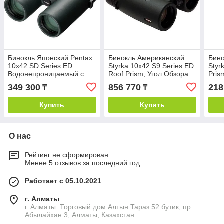
Бинокль Японский Pentax
Бинокль Американский
Бино
10x42 SD Series ED
Styrka 10x42 S9 Series ED
Styr
Водонепроницаемый с
Roof Prism, Угол Обзора
Pris
Крышей Призма и Углом
6.5 Градусов, Черный
Град
349 300
856 770
218
₸
₸
Обзора 6.2 Градуса
Купить
Купить
О нас
Рейтинг не сформирован
Менее 5 отзывов за последний год
Работает с 05.10.2021
г. Алматы
г. Алматы: Торговый дом Алтын Тараз 52 бутик, пр.
Абылайхан 3, Алматы, Казахстан