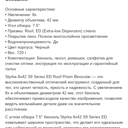
Основные характеристики:
• Увеличение: 8x
• Диаметр объектива: 42 мм
• Угол обзора: 7.5°
• Призмы: Roof, ED (Extra-low Dispersion) стекло
• Покрытие линз: Полное многослойное просветление
• Водонепроницаемость: Да
• Цвет корпуса: Черный
• Вес: 720 г
• Комплектация: Бинокль, чехол, ремешок, салфетка для
очистки оптики, инструкция по эксплуатации и гарантийный
талон
Styrka 8x42 S9 Series ED Roof Prism Binocular — это
высококачественный оптический инструмент, созданный для
тех, кто ценит четкость, яркость и надежность. С увеличением
8x и объективами диаметром 42 мм, этот бинокль
обеспечивает превосходное качество изображения, позволяя
видеть мельчайшие детали даже на значительном
расстоянии.
С углом обзора 7.5° бинокль Styrka 8x42 S9 Series ED
охватывает широкое пространство, что делает его идеальным
для наблюдений за природой, спортивными мероприятиями