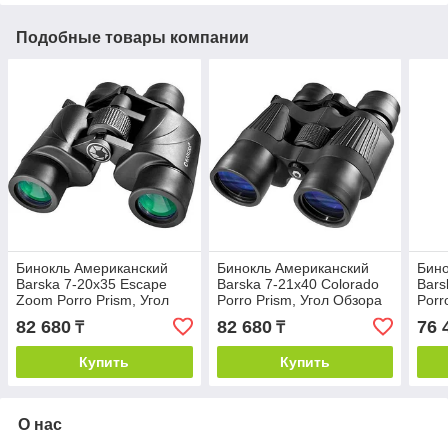
Подобные товары компании
Бинокль Американский
Бинокль Американский
Бино
Barska 7-20x35 Escape
Barska 7-21x40 Colorado
Bar
Zoom Porro Prism, Угол
Porro Prism, Угол Обзора
Porr
Обзора 5.6-3.1 Градуса
5.2 Градуса при 7x
7.1 
82 680
82 680
76 
₸
₸
Купить
Купить
О нас