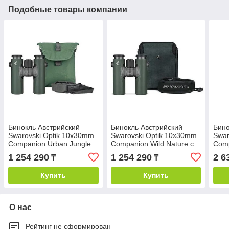
Подобные товары компании
Бинокль Австрийский
Бинокль Австрийский
Бино
Swarovski Optik 10x30mm
Swarovski Optik 10x30mm
Swar
Companion Urban Jungle
Companion Wild Nature с
Com
Roof Prism, 6.2° AoV
Roof Prism, 6.2° AoV
Spec
1 254 290
1 254 290
2 6
₸
₸
Купить
Купить
О нас
Рейтинг не сформирован