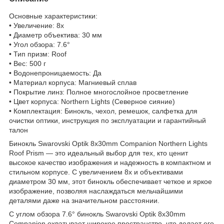
Основные характеристики:
• Увеличение: 8x
• Диаметр объектива: 30 мм
• Угол обзора: 7.6°
• Тип призм: Roof
• Вес: 500 г
• Водонепроницаемость: Да
• Материал корпуса: Магниевый сплав
• Покрытие линз: Полное многослойное просветление
• Цвет корпуса: Northern Lights (Северное сияние)
• Комплектация: Бинокль, чехол, ремешок, салфетка для
очистки оптики, инструкция по эксплуатации и гарантийный
талон
Бинокль Swarovski Optik 8x30mm Companion Northern Lights
Roof Prism — это идеальный выбор для тех, кто ценит
высокое качество изображения и надежность в компактном и
стильном корпусе. С увеличением 8x и объективами
диаметром 30 мм, этот бинокль обеспечивает четкое и яркое
изображение, позволяя наслаждаться мельчайшими
деталями даже на значительном расстоянии.
С углом обзора 7.6° бинокль Swarovski Optik 8x30mm
Companion охватывает широкое пространство, что делает его