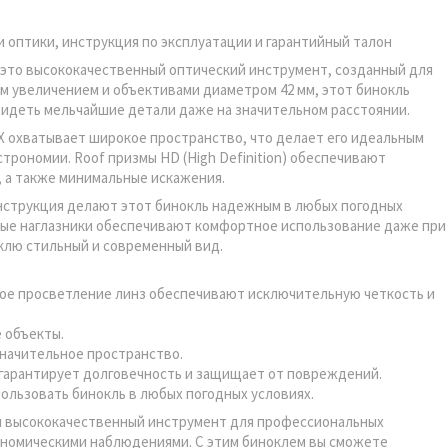
и оптики, инструкция по эксплуатации и гарантийный талон
 — это высококачественный оптический инструмент, созданный для
ым увеличением и объективами диаметром 42 мм, этот бинокль
видеть мельчайшие детали даже на значительном расстоянии.
HD X охватывает широкое пространство, что делает его идеальным
рономии. Roof призмы HD (High Definition) обеспечивают
, а также минимальные искажения.
онструкция делают этот бинокль надежным в любых погодных
ные наглазники обеспечивают комфортное использование даже при
клю стильный и современный вид.
ное просветление линз обеспечивают исключительную четкость и
 объекты.
 значительное пространство.
а гарантирует долговечность и защищает от повреждений.
ользовать бинокль в любых погодных условиях.
й и высококачественный инструмент для профессиональных
ономическими наблюдениями. С этим биноклем вы сможете