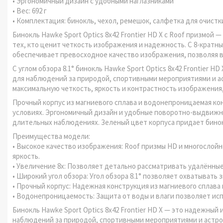
• Эргономичный дизайн с удобными наглазниками
• Вес: 692 г
• Комплектация: бинокль, чехол, ремешок, салфетка для очистк
Бинокль Hawke Sport Optics 8x42 Frontier HD X с Roof призмой
тех, кто ценит четкость изображения и надежность. С 8-кратн
обеспечивает превосходное качество изображения, позволяя 
С углом обзора 8.1° бинокль Hawke Sport Optics 8x42 Frontier 
для наблюдений за природой, спортивными мероприятиями и аст
максимальную четкость, яркость и контрастность изображения
Прочный корпус из магниевого сплава и водонепроницаемая к
условиях. Эргономичный дизайн и удобные поворотно-выдвиж
длительных наблюдениях. Зеленый цвет корпуса придает бино
Преимущества модели:
• Высокое качество изображения: Roof призмы HD и многослой
яркость.
• Увеличение 8x: Позволяет детально рассматривать удалённые
• Широкий угол обзора: Угол обзора 8.1° позволяет охватывать
• Прочный корпус: Надежная конструкция из магниевого сплав
• Водонепроницаемость: Защита от воды и влаги позволяет исп
Бинокль Hawke Sport Optics 8x42 Frontier HD X — это надежны
наблюдений за природой, спортивными мероприятиями и астр