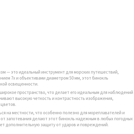
пасом — это идеальный инструмент для морских путешествий,
нием 7x и объективами диаметром 50 мм, этот бинокль
зкой освещенности.
ет широкое пространство, что делает его идеальным для наблюдений
ечивают высокую четкость и контрастность изображения,
 цветов.
ся на местности, что особенно полезно для мореплавателей и
от запотевания делают этот бинокль надежным в любых погодных
ает дополнительную защиту от ударов и повреждений.