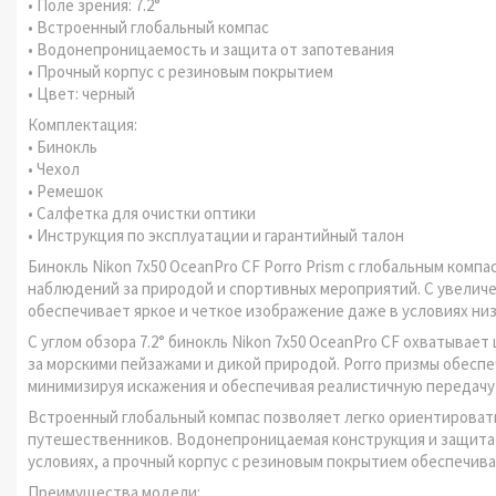
• Поле зрения: 7.2°
• Встроенный глобальный компас
• Водонепроницаемость и защита от запотевания
• Прочный корпус с резиновым покрытием
• Цвет: черный
Комплектация:
• Бинокль
• Чехол
• Ремешок
• Салфетка для очистки оптики
• Инструкция по эксплуатации и гарантийный талон
Бинокль Nikon 7x50 OceanPro CF Porro Prism с глобальным ком
наблюдений за природой и спортивных мероприятий. С увеличе
обеспечивает яркое и четкое изображение даже в условиях ни
С углом обзора 7.2° бинокль Nikon 7x50 OceanPro CF охватыва
за морскими пейзажами и дикой природой. Porro призмы обесп
минимизируя искажения и обеспечивая реалистичную передачу
Встроенный глобальный компас позволяет легко ориентировать
путешественников. Водонепроницаемая конструкция и защита 
условиях, а прочный корпус с резиновым покрытием обеспечив
Преимущества модели: