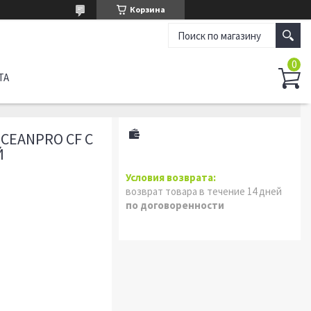
Корзина
ТА
CEANPRO CF С
Й
возврат товара в течение 14 дней
по договоренности