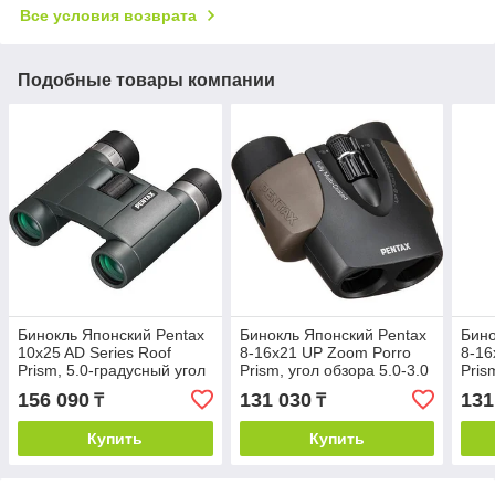
Все условия возврата
Подобные товары компании
Бинокль Японский Pentax
Бинокль Японский Pentax
Бино
10x25 AD Series Roof
8-16x21 UP Zoom Porro
8-16
Prism, 5.0-градусный угол
Prism, угол обзора 5.0-3.0
Pris
обзора, черный
градуса, коричневый
Град
156 090
131 030
131
₸
₸
Купить
Купить