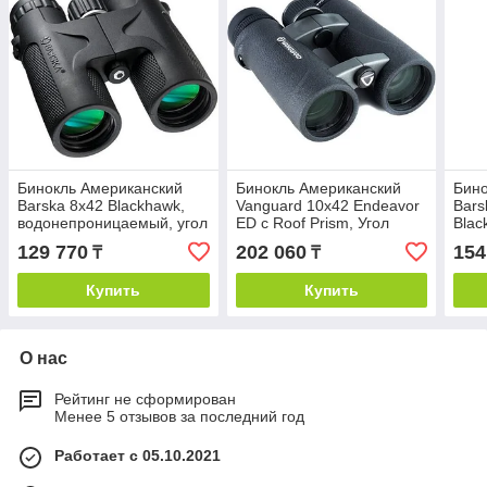
Бинокль Американский
Бинокль Американский
Бино
Barska 8x42 Blackhawk,
Vanguard 10x42 Endeavor
Bars
водонепроницаемый, угол
ED с Roof Prism, Угол
Blac
обзора 6.8 градусов
Обзора 6.5 Градусов,
Угол
129 770
202 060
154
₸
₸
Черный
Кам
Купить
Купить
О нас
Рейтинг не сформирован
Менее 5 отзывов за последний год
Работает с 05.10.2021