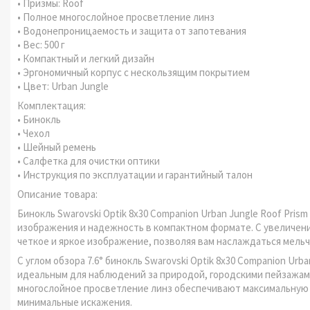
• Призмы: Roof
• Полное многослойное просветление линз
• Водонепроницаемость и защита от запотевания
• Вес: 500 г
• Компактный и легкий дизайн
• Эргономичный корпус с нескользящим покрытием
• Цвет: Urban Jungle
Комплектация:
• Бинокль
• Чехол
• Шейный ремень
• Салфетка для очистки оптики
• Инструкция по эксплуатации и гарантийный талон
Описание товара:
Бинокль Swarovski Optik 8x30 Companion Urban Jungle Roof Pris
изображения и надежность в компактном формате. С увеличени
четкое и яркое изображение, позволяя вам наслаждаться мел
С углом обзора 7.6° бинокль Swarovski Optik 8x30 Companion Ur
идеальным для наблюдений за природой, городскими пейзажам
многослойное просветление линз обеспечивают максимальную ч
минимальные искажения.