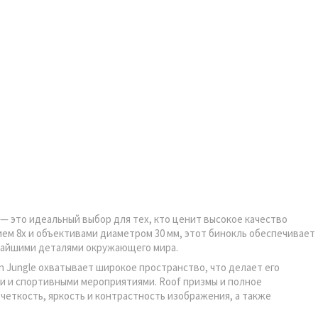
m — это идеальный выбор для тех, кто ценит высокое качество
ем 8x и объективами диаметром 30 мм, этот бинокль обеспечивает
ьчайшими деталями окружающего мира.
ban Jungle охватывает широкое пространство, что делает его
и и спортивными мероприятиями. Roof призмы и полное
еткость, яркость и контрастность изображения, а также