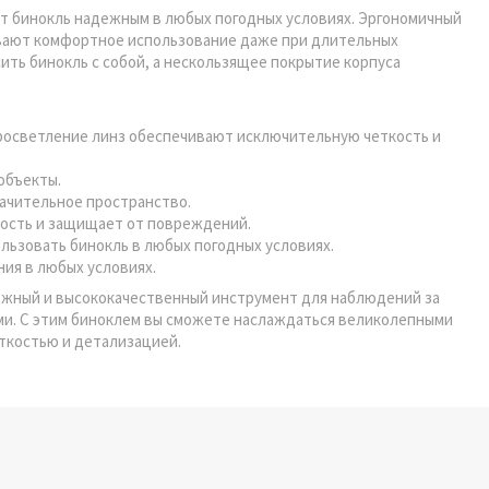
т бинокль надежным в любых погодных условиях. Эргономичный
вают комфортное использование даже при длительных
ить бинокль с собой, а нескользящее покрытие корпуса
просветление линз обеспечивают исключительную четкость и
объекты.
начительное пространство.
ность и защищает от повреждений.
льзовать бинокль в любых погодных условиях.
ния в любых условиях.
адежный и высококачественный инструмент для наблюдений за
и. С этим биноклем вы сможете наслаждаться великолепными
еткостью и детализацией.