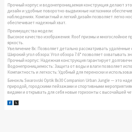
Прочный корпус и водонепроницаемая конструкция делают это
дизайн и удобные поворотно-выдвижные наглазники обеспечи
наблюдениях. Компактный и легкий дизайн позволяет легко нос
обеспечивает надежный хват.
Преимущества модели:
Высокое качество изображения: Roof призмы и многослойное 
яркость.
Увеличение 8x: Позволяет детально рассматривать удалённые 
Широкий угол обзора: Угол обзора 7.6° позволяет охватывать з
Прочный корпус: Надежная конструкция гарантирует долговеч
Водонепроницаемость: Защита от воды и влаги позволяет испо
Компактность и легкость: Удобный для переноски и использова
Бинокль Swarovski Optik 8x30 Companion Urban Jungle — это н
природой, городскими пейзажами и спортивными мероприятиям
видами и открывать для себя новые горизонты с высочайшей ч