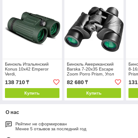
Бинокль Итальянский
Бинокль Американский
Бино
Konus 10x42 Emperor
Barska 7-20x35 Escape
8-16
Verdi,
Zoom Porro Prism, Угол
Pris
водонепроницаемый, с
Обзора 5.6-3.1 Градуса
град
138 710
82 680
131
₸
₸
крышей призмой, угол
обзора 6.0 градусов
Купить
Купить
О нас
Рейтинг не сформирован
Менее 5 отзывов за последний год