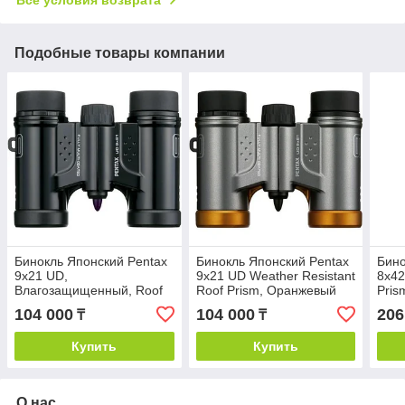
Подобные товары компании
Бинокль Японский Pentax
Бинокль Японский Pentax
Бино
9x21 UD,
9x21 UD Weather Resistant
8x42
Влагозащищенный, Roof
Roof Prism, Оранжевый
Pris
Prism, 6° Угол Обзора,
Град
104 000
104 000
206
₸
₸
Черный
Купить
Купить
О нас