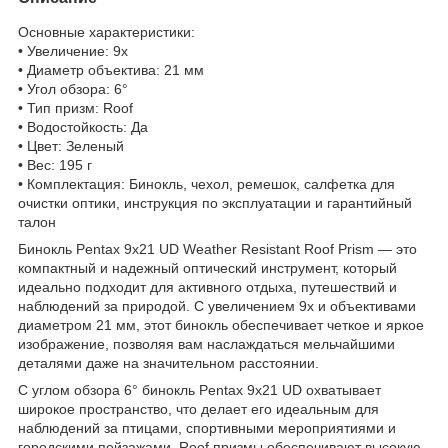
Основные характеристики:
• Увеличение: 9x
• Диаметр объектива: 21 мм
• Угол обзора: 6°
• Тип призм: Roof
• Водостойкость: Да
• Цвет: Зеленый
• Вес: 195 г
• Комплектация: Бинокль, чехол, ремешок, салфетка для
очистки оптики, инструкция по эксплуатации и гарантийный
талон
Бинокль Pentax 9x21 UD Weather Resistant Roof Prism — это
компактный и надежный оптический инструмент, который
идеально подходит для активного отдыха, путешествий и
наблюдений за природой. С увеличением 9x и объективами
диаметром 21 мм, этот бинокль обеспечивает четкое и яркое
изображение, позволяя вам наслаждаться мельчайшими
деталями даже на значительном расстоянии.
С углом обзора 6° бинокль Pentax 9x21 UD охватывает
широкое пространство, что делает его идеальным для
наблюдений за птицами, спортивными мероприятиями и
городскими пейзажами. Roof призмы обеспечивают высокую