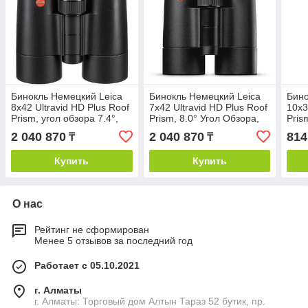
Бинокль Немецкий Leica
Бинокль Немецкий Leica
Бино
8x42 Ultravid HD Plus Roof
7x42 Ultravid HD Plus Roof
10x3
Prism, угол обзора 7.4°,
Prism, 8.0° Угол Обзора,
Pris
черный
Черный
Чер
2 040 870
2 040 870
814
₸
₸
Купить
Купить
О нас
Рейтинг не сформирован
Менее 5 отзывов за последний год
Работает с 05.10.2021
г. Алматы
г. Алматы: Торговый дом Алтын Тараз 52 бутик, пр.