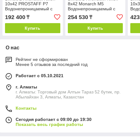
10x42 PROSTAFF P7
8x42 Monarch M5
10x3
Водонепроницаемый с
Водонепроницаемый с
Вод
Крышей Призма и Углом
Крышей Призма и Углом
Кры
192 400
254 530
423
₸
₸
Обзора 7°
Обзора 6.4°, Черный
Обзо
Чер
Купить
Купить
О нас
Рейтинг не сформирован
Менее 5 отзывов за последний год
Работает с 05.10.2021
г. Алматы
г. Алматы: Торговый дом Алтын Тараз 52 бутик, пр.
Абылайхан 3, Алматы, Казахстан
Контакты
Сегодня работает с 09:00 до 19:30
Показать весь график работы