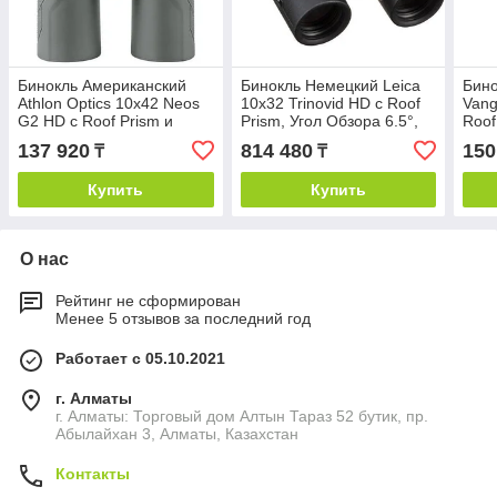
Бинокль Американский
Бинокль Немецкий Leica
Бино
Athlon Optics 10x42 Neos
10x32 Trinovid HD с Roof
Vang
G2 HD с Roof Prism и
Prism, Угол Обзора 6.5°,
Roof
Углом Обзора 5.9
Черный
5.7°
137 920
814 480
150
₸
₸
Градусов
Купить
Купить
О нас
Рейтинг не сформирован
Менее 5 отзывов за последний год
Работает с 05.10.2021
г. Алматы
г. Алматы: Торговый дом Алтын Тараз 52 бутик, пр.
Абылайхан 3, Алматы, Казахстан
Контакты