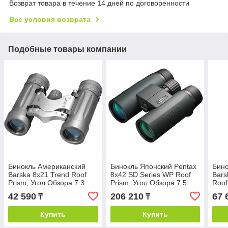
Возврат товара в течение 14 дней по договоренности
Все условия возврата
Подобные товары компании
Бинокль Американский
Бинокль Японский Pentax
Бино
Barska 8x21 Trend Roof
8x42 SD Series WP Roof
Bars
Prism, Угол Обзора 7.3
Prism, Угол Обзора 7.5
Roof
Градуса, Черный
Градусов, Зеленый
2.8 
42 590
206 210
67 
₸
₸
Купить
Купить