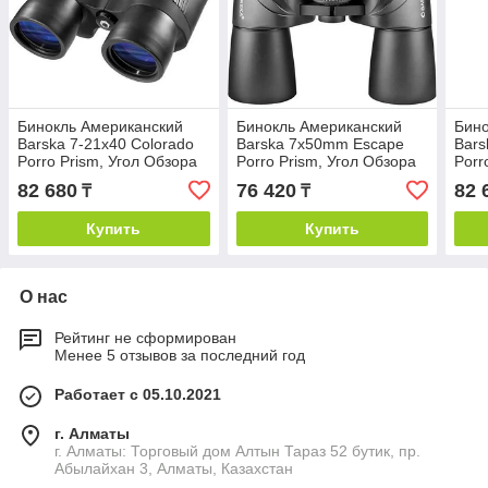
Бинокль Американский
Бинокль Американский
Бино
Barska 7-21x40 Colorado
Barska 7x50mm Escape
Bars
Porro Prism, Угол Обзора
Porro Prism, Угол Обзора
Porr
5.2 Градуса при 7x
7.1 Градус, Черный
3.2 
82 680
76 420
82 
₸
₸
Купить
Купить
О нас
Рейтинг не сформирован
Менее 5 отзывов за последний год
Работает с 05.10.2021
г. Алматы
г. Алматы: Торговый дом Алтын Тараз 52 бутик, пр.
Абылайхан 3, Алматы, Казахстан