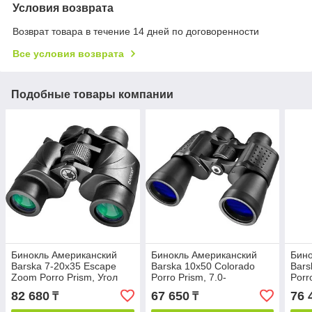
Условия возврата
Возврат товара в течение 14 дней по договоренности
Все условия возврата
Подобные товары компании
Бинокль Американский
Бинокль Американский
Бино
Barska 7-20x35 Escape
Barska 10x50 Colorado
Bar
Zoom Porro Prism, Угол
Porro Prism, 7.0-
Porr
Обзора 5.6-3.1 Градуса
градусный угол обзора,
7.1 
82 680
67 650
76 
₸
₸
черный