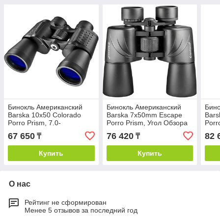
Бинокль Американский
Бинокль Американский
Бино
Barska 10x50 Colorado
Barska 7x50mm Escape
Bars
Porro Prism, 7.0-
Porro Prism, Угол Обзора
Porr
градусный угол обзора,
7.1 Градус, Черный
3.2 
67 650
76 420
82 
₸
₸
черный
Купить
Купить
О нас
Рейтинг не сформирован
Менее 5 отзывов за последний год