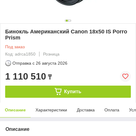
Бинокль Американский Canon 18x50 IS Porro
Prism
Под заказ
Код: adrca1850
Розница
Отправка с
26 августа 2026
1 110 510
₸
Купить
Описание
Характеристики
Доставка
Оплата
Усл
Описание