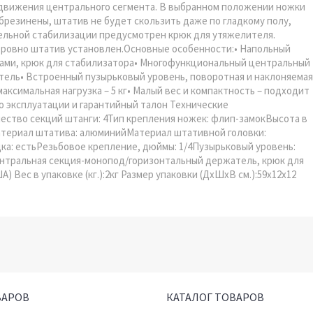
движения центрального сегмента. В выбранном положении ножки
брезинены, штатив не будет скользить даже по гладкому полу,
ельной стабилизации предусмотрен крюк для утяжелителя.
 ровно штатив установлен.Основные особенности:• Напольный
ами, крюк для стабилизатора• Многофункциональный центральный
тель• Встроенный пузырьковый уровень, поворотная и наклоняемая
аксимальная нагрузка – 5 кг• Малый вес и компактность – подходит
 эксплуатации и гарантийный талон Технические
ество секций штанги: 4Тип крепления ножек: флип-замокВысота в
5Материал штатива: алюминийМатериал штативной головки:
а: естьРезьбовое крепление, дюймы: 1/4Пузырьковый уровень:
ентральная секция-монопод/горизонтальный держатель, крюк для
 Вес в упаковке (кг.):2кг Размер упаковки (ДхШхВ см.):59x12x12
ВАРОВ
КАТАЛОГ ТОВАРОВ