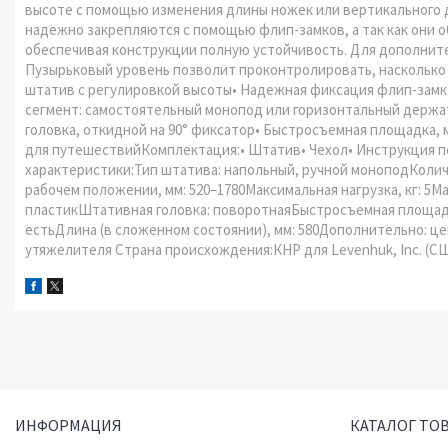
высоте с помощью изменения длины ножек или вертикального 
надежно закрепляются с помощью флип-замков, а так как они о
обеспечивая конструкции полную устойчивость. Для дополнит
Пузырьковый уровень позволит проконтролировать, насколько
штатив с регулировкой высоты• Надежная фиксация флип-замк
сегмент: самостоятельный монопод или горизонтальный держа
головка, откидной на 90° фиксатор• Быстросъемная площадка, м
для путешествийКомплектация:• Штатив• Чехол• Инструкция по
характеристики:Тип штатива: напольный, ручной моноподКолич
рабочем положении, мм: 520–1780Максимальная нагрузка, кг: 
пластикШтативная головка: поворотнаяБыстросъемная площадк
естьДлина (в сложенном состоянии), мм: 580Дополнительно: ц
утяжелителя Страна происхождения:КНР для Levenhuk, Inc. (США)
ИНФОРМАЦИЯ
КАТАЛОГ ТО