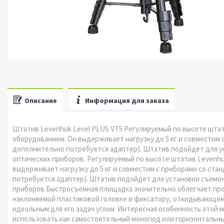
Описание
Информация для заказа
Штатив Levenhuk Level PLUS VT5 Регулируемый по высоте штат
оборудованием. Он выдерживает нагрузку до 5 кг и совместим 
дополнительно потребуется адаптер). Штатив подойдет для у
оптических приборов. Регулируемый по высоте штатив Levenhu
выдерживает нагрузку до 5 кг и совместим с приборами со ста
потребуется адаптер). Штатив подойдет для установки съемоч
приборов.Быстросъемная площадка значительно облегчает про
наклоняемой пластиковой головке и фиксатору, откидывающему
идеальным для его задач углом. Интересная особенность этой 
использовать как самостоятельный монопод или горизонтальны