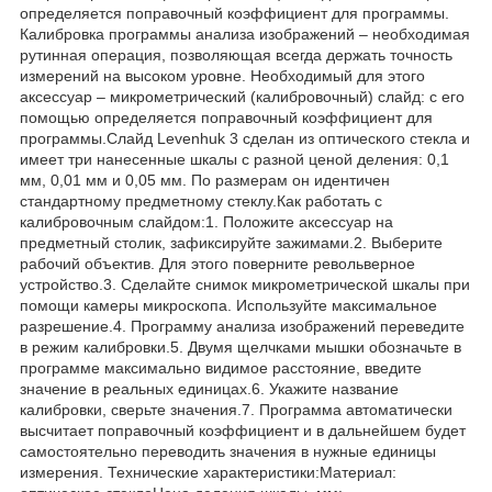
определяется поправочный коэффициент для программы.
Калибровка программы анализа изображений – необходимая
рутинная операция, позволяющая всегда держать точность
измерений на высоком уровне. Необходимый для этого
аксессуар – микрометрический (калибровочный) слайд: с его
помощью определяется поправочный коэффициент для
программы.Слайд Levenhuk 3 сделан из оптического стекла и
имеет три нанесенные шкалы с разной ценой деления: 0,1
мм, 0,01 мм и 0,05 мм. По размерам он идентичен
стандартному предметному стеклу.Как работать с
калибровочным слайдом:1. Положите аксессуар на
предметный столик, зафиксируйте зажимами.2. Выберите
рабочий объектив. Для этого поверните револьверное
устройство.3. Сделайте снимок микрометрической шкалы при
помощи камеры микроскопа. Используйте максимальное
разрешение.4. Программу анализа изображений переведите
в режим калибровки.5. Двумя щелчками мышки обозначьте в
программе максимально видимое расстояние, введите
значение в реальных единицах.6. Укажите название
калибровки, сверьте значения.7. Программа автоматически
высчитает поправочный коэффициент и в дальнейшем будет
самостоятельно переводить значения в нужные единицы
измерения. Технические характеристики:Материал: