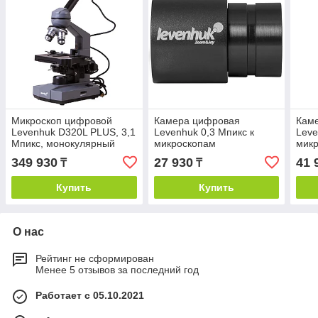
Микроскоп цифровой
Камера цифровая
Кам
Levenhuk D320L PLUS, 3,1
Levenhuk 0,3 Мпикс к
Leve
Мпикс, монокулярный
микроскопам
мик
349 930
27 930
41 
₸
₸
Купить
Купить
О нас
Рейтинг не сформирован
Менее 5 отзывов за последний год
Работает с 05.10.2021