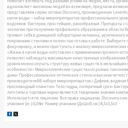
помогает взглянуть под разными углами на людей, места, орган
вдохновляет миллионы людей во всем мире, предлагая возмож
представляем серию оптики Discovery, произведенную Levenhuk
капле воды» – набор микропрепаратов профессионального уро
водоемов: бактерии, простейшие, ракообразные. Препараты ст
зоологию при получении профильного образования в области б
проявит себя в домашней лаборатории человека, увлеченного
покровными стеклами и полностью готовы к работе. Выберите 
фокусировку, и можно приступать к анализу микроскопических с
«Жизнь в капле воды» изготовлен с применением прочного опти
позволит наблюдать максимально качественные изображения б
уровня можно изучать структуру живых существ в мельчайших 
особенности:• Микроскопические существа из разных таксономи
дома• Профессиональное оптическое стекло и высокая четкос
производителейВ наборе микропрепаратов:• Дафния, водяная 
пресноводный планктон• Тело гидры, поперечный срез• Бактер
логотипы и торговые марки являются товарными знаками компан
Используется по лицензии. Все права защищены. Discovery.com.
упаковке (кг.):0,04кг Размер упаковки (ДхШхВ см.):8,5x3,5x3