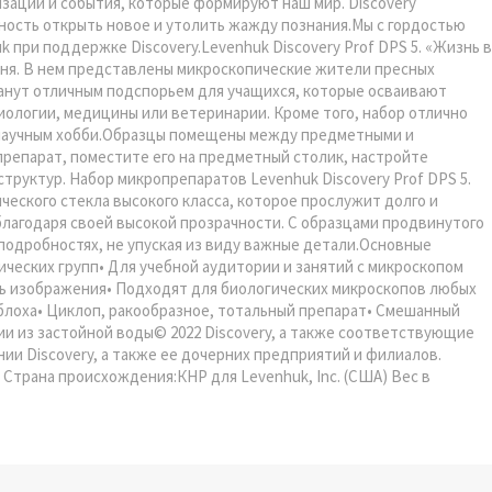
изации и события, которые формируют наш мир. Discovery
ность открыть новое и утолить жажду познания.Мы с гордостью
 при поддержке Discovery.Levenhuk Discovery Prof DPS 5. «Жизнь в
вня. В нем представлены микроскопические жители пресных
анут отличным подспорьем для учащихся, которые осваивают
иологии, медицины или ветеринарии. Кроме того, набор отлично
 научным хобби.Образцы помещены между предметными и
препарат, поместите его на предметный столик, настройте
труктур. Набор микропрепаратов Levenhuk Discovery Prof DPS 5.
ческого стекла высокого класса, которое прослужит долго и
лагодаря своей высокой прозрачности. С образцами продвинутого
подробностях, не упуская из виду важные детали.Основные
ческих групп• Для учебной аудитории и занятий с микроскопом
ть изображения• Подходят для биологических микроскопов любых
блоха• Циклоп, ракообразное, тотальный препарат• Смешанный
ии из застойной воды© 2022 Discovery, а также соответствующие
ии Discovery, а также ее дочерних предприятий и филиалов.
 Страна происхождения:КНР для Levenhuk, Inc. (США) Вес в