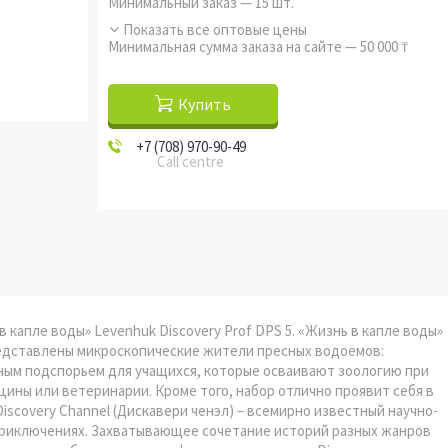
Минимальный заказ — 15 шт.
Показать все оптовые цены
Минимальная сумма заказа на сайте — 50 000 ₸
Купить
+7 (708) 970-90-49
Call centre
 капле воды» Levenhuk Discovery Prof DPS 5. «Жизнь в капле воды»
редставлены микроскопические жители пресных водоемов:
ным подспорьем для учащихся, которые осваивают зоологию при
ины или ветеринарии. Кроме того, набор отлично проявит себя в
iscovery Channel (Дискавери ченэл) – всемирно известный научно-
 приключениях. Захватывающее сочетание историй разных жанров