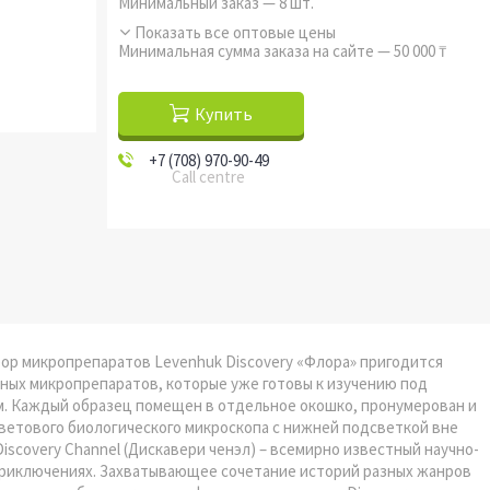
Минимальный заказ — 8 шт.
Показать все оптовые цены
Минимальная сумма заказа на сайте — 50 000 ₸
Купить
+7 (708) 970-90-49
Call centre
бор микропрепаратов Levenhuk Discovery «Флора» пригодится
ных микропрепаратов, которые уже готовы к изучению под
ом. Каждый образец помещен в отдельное окошко, пронумерован и
ветового биологического микроскопа с нижней подсветкой вне
iscovery Channel (Дискавери ченэл) – всемирно известный научно-
 приключениях. Захватывающее сочетание историй разных жанров