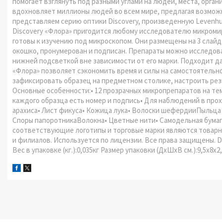
помогает взглянуть под разными углами на людей, места, орган
вдохновляет миллионы людей во всем мире, предлагая возмож
представляем серию оптики Discovery, произведенную Levenh
Discovery «Флора» пригодится любому исследователю микромир
готовы к изучению под микроскопом. Они размещены на 3 слай
окошко, пронумерован и подписан. Препараты можно исследова
нижней подсветкой вне зависимости от его марки. Подходит д
«Флора» позволяет сэкономить время и силы на самостоятельн
зафиксировать образец на предметном столике, настроить резк
Основные особенности:• 12 прозрачных микропрепаратов на те
каждого образца есть номер и подпись• Для наблюдений в пр
арахиса• Лист фикуса• Кожица лука• Волоски шефердииПыльца 
Споры папоротникаВолокна• Цветные нити• Самодельная бумага•
соответствующие логотипы и торговые марки являются товарны
и филиалов. Используется по лицензии. Все права защищены. Di
Вес в упаковке (кг.):0,035кг Размер упаковки (ДхШхВ см.):9,5x8x2