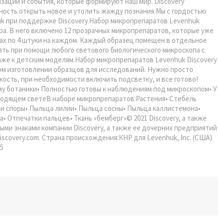
изации и события, которые формируют наш мир. Discovery
ность открыть новое и утолить жажду познания.Мы с гордостью
uk при поддержке Discovery.Набор микропрепаратов Levenhuk
а. В него включено 12 прозрачных микропрепаратов, которые уже
дах по 4 штуки на каждом. Каждый образец помещен в отдельное
ть при помощи любого светового биологического микроскопа с
аже к детским моделям.Набор микропрепаратов Levenhuk Discovery
ом изготовлении образцов для исследований. Нужно просто
ость, при необходимости включить подсветку, и все готово!
му ботаники• Полностью готовы к наблюдениям под микроскопом• У
оходящем светеВ наборе микропрепаратов:Растения• Стебель
и споры• Пыльца лилии• Пыльца сосны• Пыльца каллистемона•
 Отпечатки пальцев• Ткань «бемберг»© 2021 Discovery, а также
ми знаками компании Discovery, а также ее дочерних предприятий
scovery.com. Страна происхождения:КНР для Levenhuk, Inc. (США)
,5