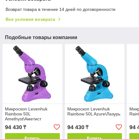
Возврат товара в течение 14 дней по договоренности
Все условия возврата
Подобные товары компании
Микроскоп Levenhuk
Микроскоп Levenhuk
Микр
Rainbow 50L
Rainbow 50L Azure\Лазурь
Rain
Amethyst\Аметист
94 430
94 430
94 
₸
₸
Купить
Купить