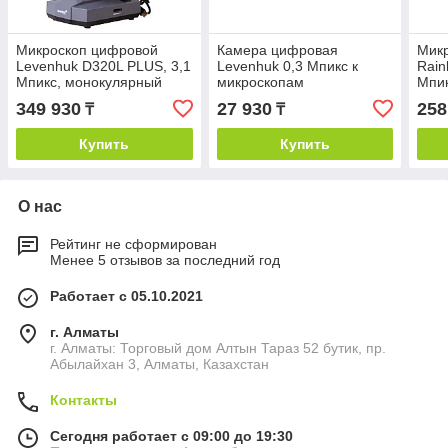
Микроскоп цифровой
Камера цифровая
Микр
Levenhuk D320L PLUS, 3,1
Levenhuk 0,3 Мпикс к
Rain
Мпикс, монокулярный
микроскопам
Мпик
кам
349 930
27 930
258
₸
₸
Купить
Купить
О нас
Рейтинг не сформирован
Менее 5 отзывов за последний год
Работает с 05.10.2021
г. Алматы
г. Алматы: Торговый дом Алтын Тараз 52 бутик, пр.
Абылайхан 3, Алматы, Казахстан
Контакты
Сегодня работает с 09:00 до 19:30