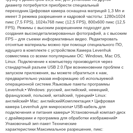
диаметр потребуется приобрести специальный
переходник.Цифровая камера оснащена матрицей 1,3 Мп и
имеет 3 режима разрешения и кадровой частоты: 1280х1024
пикс (7,5 FPS), 1024х768 пикс (12,5 FPS), 800х600 пикс (12,5
FPS). Режимы с высоким разрешением подходят для
создания высокодетализированных фотографий, а с высоким
FPS – для съемки информативных видео. Редактировать
отснятые материалы можно при помощи специального ПО,
идущего в комплекте с устройством.Камера Levenhuk
совместима со всеми популярными ОС: Windows, Mac OS,
Linux. Подключение к компьютеру производится через
стандартный разъем USB 2.0.При возникновении проблем с
запуском приложения, вы можете обратиться к нам,
предварительно указав информацию об используемой
операционной системе.Языковые пакеты программы
Levenhuk:• Windows: русский, английский, немецкий,
французский, польский, китайский, турецкий• Linux:
английский• Mac: английскийKомплектация:• Цифровая
камера Levenhuk для микроскопа• USB-кабель для
подключения и питания камеры• Установочный компакт-диск
с драйверами и программа для обработки изображений•
Упаковочный зип-пакет Технические
характеристики:Максимальное разрешение, пикс: