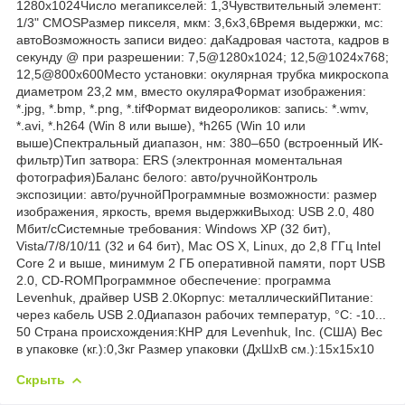
1280x1024Число мегапикселей: 1,3Чувствительный элемент:
1/3" CMOSРазмер пикселя, мкм: 3,6x3,6Время выдержки, мс:
автоВозможность записи видео: даКадровая частота, кадров в
секунду @ при разрешении: 7,5@1280x1024; 12,5@1024x768;
12,5@800x600Место установки: окулярная трубка микроскопа
диаметром 23,2 мм, вместо окуляраФормат изображения:
*.jpg, *.bmp, *.png, *.tifФормат видеороликов: запись: *.wmv,
*.avi, *.h264 (Win 8 или выше), *h265 (Win 10 или
выше)Спектральный диапазон, нм: 380–650 (встроенный ИК-
фильтр)Тип затвора: ERS (электронная моментальная
фотография)Баланс белого: авто/ручнойКонтроль
экспозиции: авто/ручнойПрограммные возможности: размер
изображения, яркость, время выдержкиВыход: USB 2.0, 480
Мбит/сСистемные требования: Windows XP (32 бит),
Vista/7/8/10/11 (32 и 64 бит), Mac OS X, Linux, до 2,8 ГГц Intel
Core 2 и выше, минимум 2 ГБ оперативной памяти, порт USB
2.0, CD-ROMПрограммное обеспечение: программа
Levenhuk, драйвер USB 2.0Корпус: металлическийПитание:
через кабель USB 2.0Диапазон рабочих температур, °С: -10...
50 Страна происхождения:КНР для Levenhuk, Inc. (США) Вес
в упаковке (кг.):0,3кг Размер упаковки (ДхШхВ см.):15x15x10
Скрыть