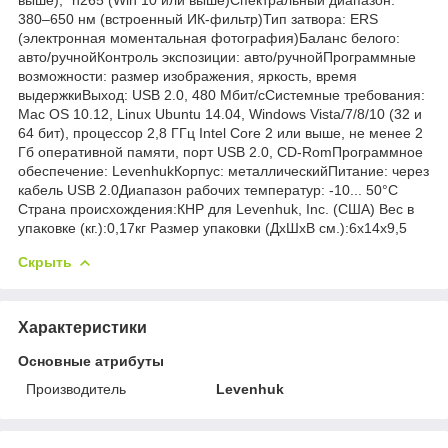
380–650 нм (встроенный ИК-фильтр)Тип затвора: ERS
(электронная моментальная фотография)Баланс белого:
авто/ручнойКонтроль экспозиции: авто/ручнойПрограммные
возможности: размер изображения, яркость, время
выдержкиВыход: USB 2.0, 480 Мбит/сСистемные требования:
Mac OS 10.12, Linux Ubuntu 14.04, Windows Vista/7/8/10 (32 и
64 бит), процессор 2,8 ГГц Intel Core 2 или выше, не менее 2
Гб оперативной памяти, порт USB 2.0, CD-RomПрограммное
обеспечение: LevenhukКорпус: металлическийПитание: через
кабель USB 2.0Диапазон рабочих температур: -10... 50°С
Страна происхождения:КНР для Levenhuk, Inc. (США) Вес в
упаковке (кг.):0,17кг Размер упаковки (ДхШхВ см.):6x14x9,5
Скрыть
Характеристики
Основные атрибуты
Производитель
Levenhuk