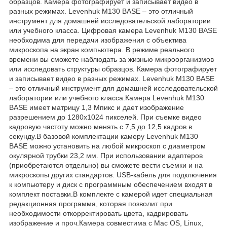
образцов. Камера фотографирует и записывает видео в
разных режимах. Levenhuk M130 BASE – это отличный
инструмент для домашней исследовательской лаборатории
или учебного класса. Цифровая камера Levenhuk M130 BASE
необходима для передачи изображения с объектива
микроскопа на экран компьютера. В режиме реального
времени вы сможете наблюдать за жизнью микроорганизмов
или исследовать структуры образцов. Камера фотографирует
и записывает видео в разных режимах. Levenhuk M130 BASE
– это отличный инструмент для домашней исследовательской
лаборатории или учебного класса.Камера Levenhuk M130
BASE имеет матрицу 1,3 Мпикс и дает изображение
разрешением до 1280х1024 пикселей. При съемке видео
кадровую частоту можно менять с 7,5 до 12,5 кадров в
секунду.В базовой комплектации камеру Levenhuk M130
BASE можно установить на любой микроскоп с диаметром
окулярной трубки 23,2 мм. При использовании адаптеров
(приобретаются отдельно) вы сможете вести съемки и на
микроскопы других стандартов. USB-кабель для подключения
к компьютеру и диск с программным обеспечением входят в
комплект поставки.В комплекте с камерой идет специальная
редакционная программа, которая позволит при
необходимости откорректировать цвета, кадрировать
изображение и проч.Камера совместима с Mac OS, Linux,