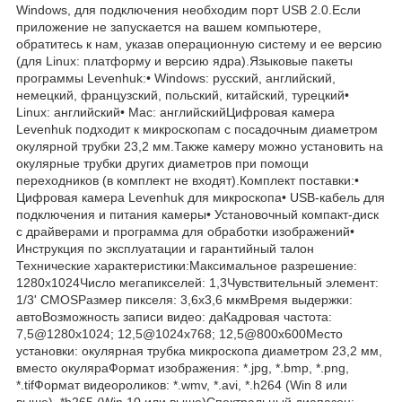
Windows, для подключения необходим порт USB 2.0.Если
приложение не запускается на вашем компьютере,
обратитесь к нам, указав операционную систему и ее версию
(для Linux: платформу и версию ядра).Языковые пакеты
программы Levenhuk:• Windows: русский, английский,
немецкий, французский, польский, китайский, турецкий•
Linux: английский• Mac: английскийЦифровая камера
Levenhuk подходит к микроскопам с посадочным диаметром
окулярной трубки 23,2 мм.Также камеру можно установить на
окулярные трубки других диаметров при помощи
переходников (в комплект не входят).Комплект поставки:•
Цифровая камера Levenhuk для микроскопа• USB-кабель для
подключения и питания камеры• Установочный компакт-диск
с драйверами и программа для обработки изображений•
Инструкция по эксплуатации и гарантийный талон
Технические характеристики:Максимальное разрешение:
1280x1024Число мегапикселей: 1,3Чувствительный элемент:
1/3' CMOSРазмер пикселя: 3,6x3,6 мкмВремя выдержки:
автоВозможность записи видео: даКадровая частота:
7,5@1280x1024; 12,5@1024x768; 12,5@800x600Место
установки: окулярная трубка микроскопа диаметром 23,2 мм,
вместо окуляраФормат изображения: *.jpg, *.bmp, *.png,
*.tifФормат видеороликов: *.wmv, *.avi, *.h264 (Win 8 или
выше), *h265 (Win 10 или выше)Спектральный диапазон: