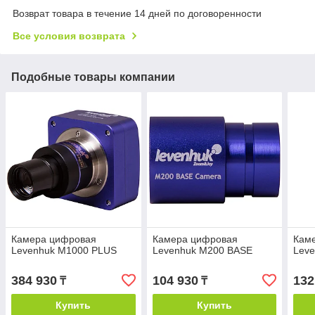
Возврат товара в течение 14 дней по договоренности
Все условия возврата
Подобные товары компании
Камера цифровая
Камера цифровая
Кам
Levenhuk M1000 PLUS
Levenhuk M200 BASE
Lev
384 930
104 930
132
₸
₸
Купить
Купить