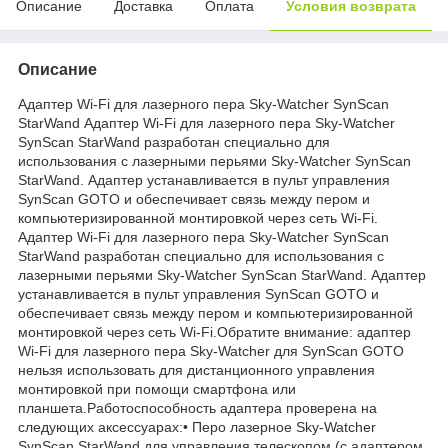
Описание
Доставка
Оплата
Условия возврата
Описание
Адаптер Wi-Fi для лазерного пера Sky-Watcher SynScan
StarWand Адаптер Wi-Fi для лазерного пера Sky-Watcher
SynScan StarWand разработан специально для
использования с лазерными перьями Sky-Watcher SynScan
StarWand. Адаптер устанавливается в пульт управления
SynScan GOTO и обеспечивает связь между пером и
компьютеризированной монтировкой через сеть Wi-Fi.
Адаптер Wi-Fi для лазерного пера Sky-Watcher SynScan
StarWand разработан специально для использования с
лазерными перьями Sky-Watcher SynScan StarWand. Адаптер
устанавливается в пульт управления SynScan GOTO и
обеспечивает связь между пером и компьютеризированной
монтировкой через сеть Wi-Fi.Обратите внимание: адаптер
Wi-Fi для лазерного пера Sky-Watcher для SynScan GOTO
нельзя использовать для дистанционного управления
монтировкой при помощи смартфона или
планшета.Работоспособность адаптера проверена на
следующих аксессуарах:• Перо лазерное Sky-Watcher
SynScan StarWand для управления телескопом (с адаптером