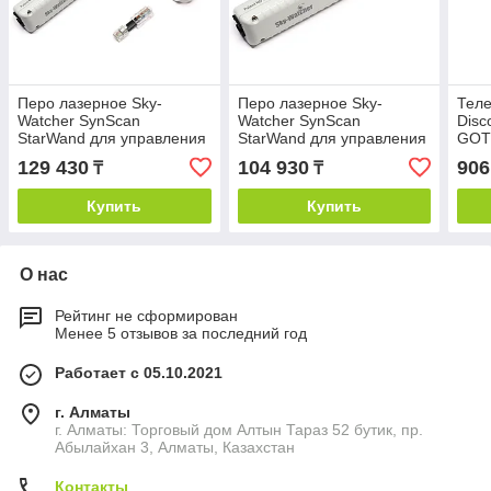
Перо лазерное Sky-
Перо лазерное Sky-
Теле
Watcher SynScan
Watcher SynScan
Disc
StarWand для управления
StarWand для управления
GO
телескопом (с адаптером
телескопом (без адаптера
129 430
104 930
906
₸
₸
Wi-Fi)
Wi-Fi)
Купить
Купить
О нас
Рейтинг не сформирован
Менее 5 отзывов за последний год
Работает с 05.10.2021
г. Алматы
г. Алматы: Торговый дом Алтын Тараз 52 бутик, пр.
Абылайхан 3, Алматы, Казахстан
Контакты