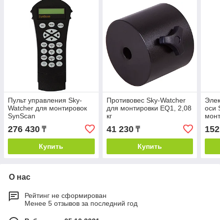
Пульт управления Sky-
Противовес Sky-Watcher
Элек
Watcher для монтировок
для монтировки EQ1, 2,08
оси 
SynScan
кг
монт
(HEQ5/EQ6/AZGT)
пуль
276 430
41 230
152
₸
₸
Купить
Купить
О нас
Рейтинг не сформирован
Менее 5 отзывов за последний год