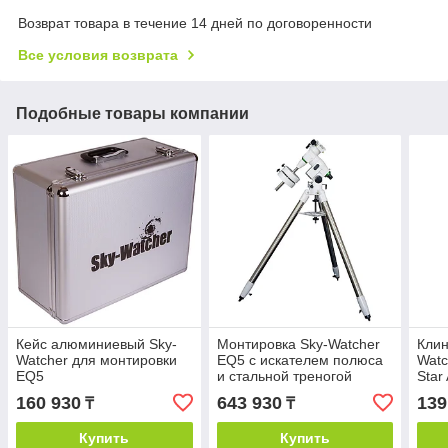
Возврат товара в течение 14 дней по договоренности
Все условия возврата
Подобные товары компании
Кейс алюминиевый Sky-
Монтировка Sky-Watcher
Клин
Watcher для монтировки
EQ5 с искателем полюса
Watc
EQ5
и стальной треногой
Star
160 930
643 930
139
₸
₸
Купить
Купить