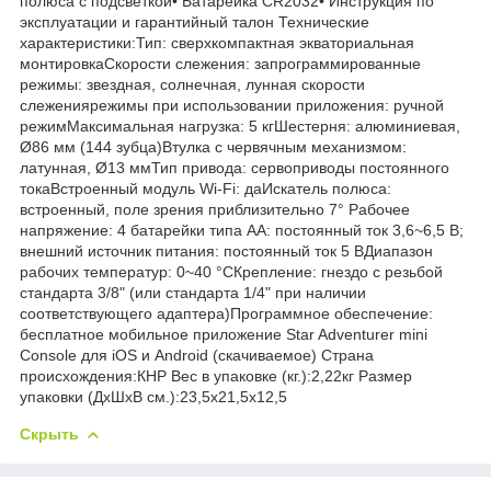
полюса с подсветкой• Батарейка CR2032• Инструкция по
эксплуатации и гарантийный талон Технические
характеристики:Тип: сверхкомпактная экваториальная
монтировкаСкорости слежения: запрограммированные
режимы: звездная, солнечная, лунная скорости
слежениярежимы при использовании приложения: ручной
режимМаксимальная нагрузка: 5 кгШестерня: алюминиевая,
Ø86 мм (144 зубца)Втулка с червячным механизмом:
латунная, Ø13 ммТип привода: сервоприводы постоянного
токаВстроенный модуль Wi-Fi: даИскатель полюса:
встроенный, поле зрения приблизительно 7° Рабочее
напряжение: 4 батарейки типа AA: постоянный ток 3,6~6,5 В;
внешний источник питания: постоянный ток 5 ВДиапазон
рабочих температур: 0~40 °CКрепление: гнездо с резьбой
стандарта 3/8" (или стандарта 1/4" при наличии
соответствующего адаптера)Программное обеспечение:
бесплатное мобильное приложение Star Adventurer mini
Console для iOS и Android (скачиваемое) Страна
происхождения:КНР Вес в упаковке (кг.):2,22кг Размер
упаковки (ДхШхВ см.):23,5x21,5x12,5
Скрыть