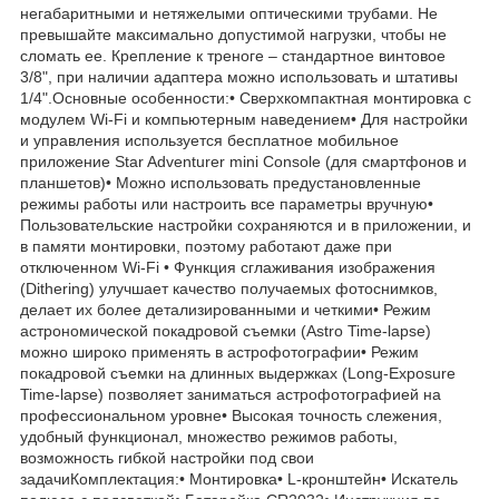
негабаритными и нетяжелыми оптическими трубами. Не
превышайте максимально допустимой нагрузки, чтобы не
сломать ее. Крепление к треноге – стандартное винтовое
3/8", при наличии адаптера можно использовать и штативы
1/4".Основные особенности:• Сверхкомпактная монтировка с
модулем Wi-Fi и компьютерным наведением• Для настройки
и управления используется бесплатное мобильное
приложение Star Adventurer mini Console (для смартфонов и
планшетов)• Можно использовать предустановленные
режимы работы или настроить все параметры вручную•
Пользовательские настройки сохраняются и в приложении, и
в памяти монтировки, поэтому работают даже при
отключенном Wi-Fi • Функция сглаживания изображения
(Dithering) улучшает качество получаемых фотоснимков,
делает их более детализированными и четкими• Режим
астрономической покадровой съемки (Astro Time-lapse)
можно широко применять в астрофотографии• Режим
покадровой съемки на длинных выдержках (Long-Exposure
Time-lapse) позволяет заниматься астрофотографией на
профессиональном уровне• Высокая точность слежения,
удобный функционал, множество режимов работы,
возможность гибкой настройки под свои
задачиКомплектация:• Монтировка• L-кронштейн• Искатель