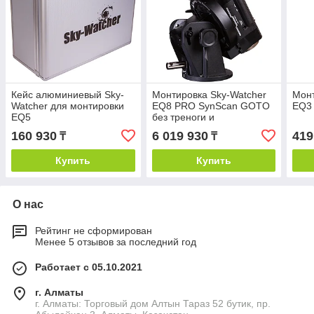
Кейс алюминиевый Sky-
Монтировка Sky-Watcher
Монт
Watcher для монтировки
EQ8 PRO SynScan GOTO
EQ3 
EQ5
без треноги и
противовесов
160 930
6 019 930
419
₸
₸
Купить
Купить
О нас
Рейтинг не сформирован
Менее 5 отзывов за последний год
Работает с 05.10.2021
г. Алматы
г. Алматы: Торговый дом Алтын Тараз 52 бутик, пр.