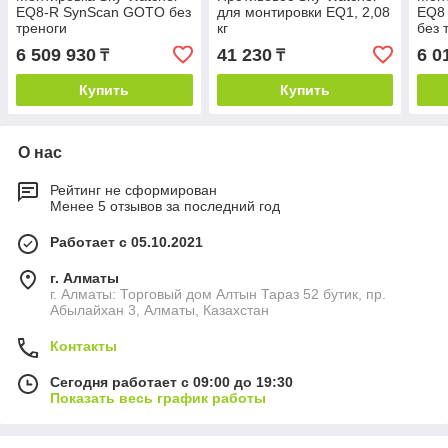
EQ8-R SynScan GOTO без
для монтировки EQ1, 2,08
EQ8
треноги
кг
без 
прот
6 509 930
41 230
6 0
₸
₸
Купить
Купить
О нас
Рейтинг не сформирован
Менее 5 отзывов за последний год
Работает с 05.10.2021
г. Алматы
г. Алматы: Торговый дом Алтын Тараз 52 бутик, пр.
Абылайхан 3, Алматы, Казахстан
Контакты
Сегодня работает с 09:00 до 19:30
Показать весь график работы