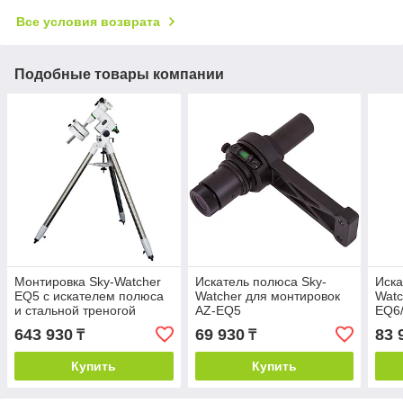
Все условия возврата
Подобные товары компании
Монтировка Sky-Watcher
Искатель полюса Sky-
Иска
EQ5 с искателем полюса
Watcher для монтировок
Watc
и стальной треногой
AZ-EQ5
EQ6
643 930
69 930
83 
₸
₸
Купить
Купить