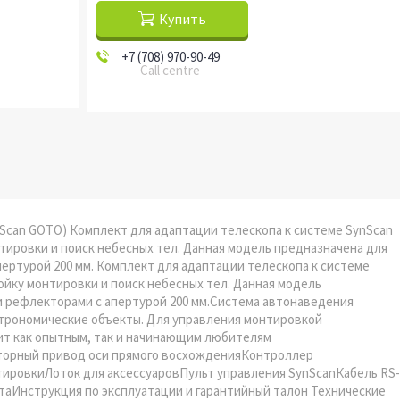
Купить
+7 (708) 970-90-49
Call centre
nScan GOTO) Комплект для адаптации телескопа к системе SynScan
тировки и поиск небесных тел. Данная модель предназначена для
ертурой 200 мм. Комплект для адаптации телескопа к системе
ойку монтировки и поиск небесных тел. Данная модель
и рефлекторами с апертурой 200 мм.Система автонаведения
строномические объекты. Для управления монтировкой
дит как опытным, так и начинающим любителям
торный привод оси прямого восхожденияКонтроллер
ировкиЛоток для аксессуаровПульт управления SynScanКабель RS-
аИнструкция по эксплуатации и гарантийный талон Технические