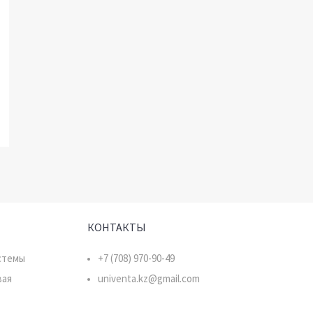
КОНТАКТЫ
стемы
+7 (708) 970-90-49
вая
univenta.kz@gmail.com