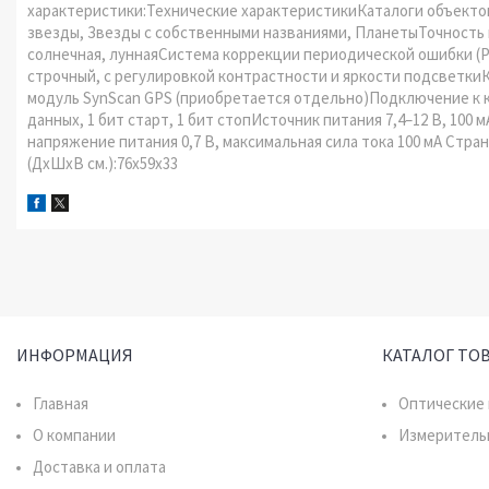
характеристики:Технические характеристикиКаталоги объектов
звезды, Звезды с собственными названиями, ПланетыТочность н
солнечная, луннаяСистема коррекции периодической ошибки (Р
строчный, с регулировкой контрастности и яркости подсветк
модуль SynScan GPS (приобретается отдельно)Подключение к ко
данных, 1 бит старт, 1 бит стопИсточник питания 7,4–12 В, 10
напряжение питания 0,7 В, максимальная сила тока 100 мА Стран
(ДхШхВ см.):76x59x33
ИНФОРМАЦИЯ
КАТАЛОГ ТО
Главная
Оптические
О компании
Измеритель
Доставка и оплата