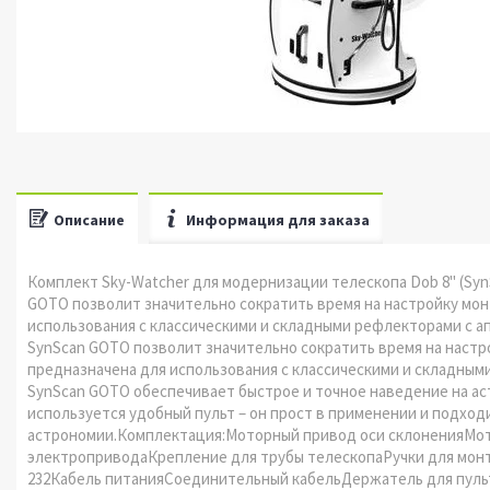
Описание
Информация для заказа
Комплект Sky-Watcher для модернизации телескопа Dob 8" (Sy
GOTO позволит значительно сократить время на настройку мон
использования с классическими и складными рефлекторами с ап
SynScan GOTO позволит значительно сократить время на настр
предназначена для использования с классическими и складным
SynScan GOTO обеспечивает быстрое и точное наведение на а
используется удобный пульт – он прост в применении и подхо
астрономии.Комплектация:Моторный привод оси склоненияМо
электроприводаКрепление для трубы телескопаРучки для монт
232Кабель питанияСоединительный кабельДержатель для пульт