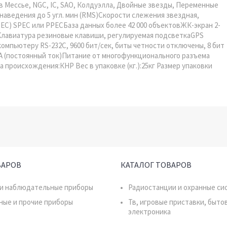
 Мессье, NGC, IC, SAO, Колдуэлла, Двойные звезды, Переменные
аведения до 5 угл. мин (RMS)Скорости слежения звездная,
ЕС) SPEC или PPECБаза данных более 42 000 объектовЖК-экран 2-
иКлавиатура резиновые клавиши, регулируемая подсветкаGPS
мпьютеру RS-232C, 9600 бит/сек, биты четности отключены, 8 бит
0 мА (постоянный ток)Питание от многофункционального разъема
а происхождения:КНР Вес в упаковке (кг.):25кг Размер упаковки
ВАРОВ
КАТАЛОГ ТОВАРОВ
 и наблюдательные приборы
Радиостанции и охранные си
ные и прочие приборы
Тв, игровые приставки, быто
электроника