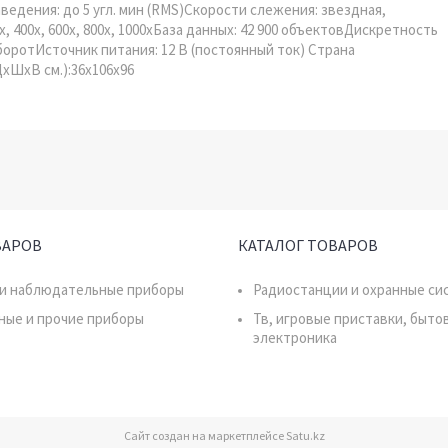
ведения: до 5 угл. мин (RMS)Скорости слежения: звездная,
00х, 400х, 600х, 800х, 1000хБаза данных: 42 900 объектовДискретность
боротИсточник питания: 12 В (постоянный ток) Страна
ДхШхВ см.):36x106x96
ВАРОВ
КАТАЛОГ ТОВАРОВ
 и наблюдательные приборы
Радиостанции и охранные си
ные и прочие приборы
Тв, игровые приставки, быто
электроника
Сайт создан на маркетплейсе
Satu.kz