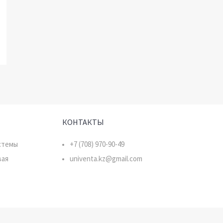
КОНТАКТЫ
стемы
+7 (708) 970-90-49
вая
univenta.kz@gmail.com