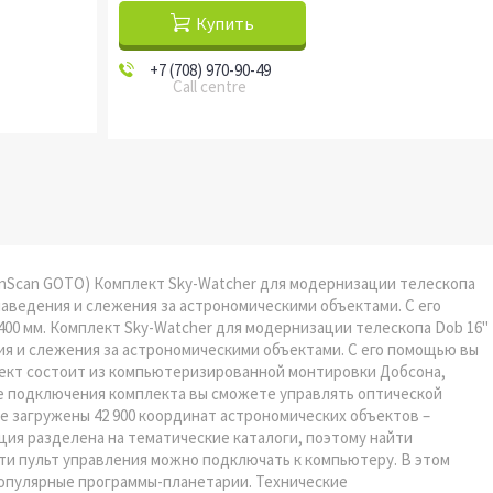
Купить
+7 (708) 970-90-49
Call centre
ynScan GOTO) Комплект Sky-Watcher для модернизации телескопа
аведения и слежения за астрономическими объектами. С его
0 мм. Комплект Sky-Watcher для модернизации телескопа Dob 16"
я и слежения за астрономическими объектами. С его помощью вы
ект состоит из компьютеризированной монтировки Добсона,
ле подключения комплекта вы сможете управлять оптической
же загружены 42 900 координат астрономических объектов –
ция разделена на тематические каталоги, поэтому найти
ти пульт управления можно подключать к компьютеру. В этом
популярные программы-планетарии. Технические