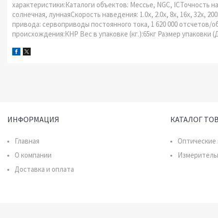
характеристики:Каталоги объектов: Мессье, NGC, ICТочность на
солнечная, луннаяСкорость наведения: 1.0х, 2.0х, 8х, 16х, 32х, 2
привода: сервоприводы постоянного тока, 1 620 000 отсчетов/о
происхождения:КНР Вес в упаковке (кг.):65кг Размер упаковки (
ИНФОРМАЦИЯ
КАТАЛОГ ТО
Главная
Оптические
О компании
Измеритель
Доставка и оплата