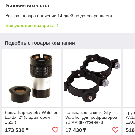
Условия возврата
Возврат товара в течение 14 дней по договоренности
Все условия возврата
Подобные товары компании
Линза Барлоу Sky-Watcher
Кольца крепежные Sky-
Труб
ED 2x, 2" (с адаптером
Watcher для рефракторов
Watc
1,25")
70 мм (внутренний
120
диаметр 72 мм)
173 530
17 430
510
₸
₸