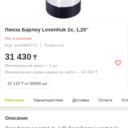
Линза Барлоу Levenhuk 2x, 1,25"
Нет в наличии
Код: lvnchk50773
Только опт
31 430
₸
Минимальный заказ — 2 шт.
Минимальная сумма заказа на сайте — 50 000 ₸
31 115 ₸
от 50000 шт.
Описание
Характеристики
Доставка
Оплата
Усл
Описание
Линза Барлоу Levenhuk 2x, 1,25" Линза Барлоу Levenhuk 2x –