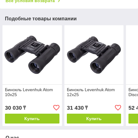
Все условия возврата
Подобные товары компании
Бинокль Levenhuk Atom
Бинокль Levenhuk Atom
Бино
10x25
12x25
Disc
30 030
31 430
52 
₸
₸
Купить
Купить
О нас