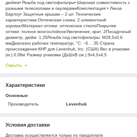
дюйма• Резьба под светофильтры• Широкая совместимость с
разными телескопами и окулярамиКомплектация:• Линза
Барлоу• Защитные крышки – 2 шт. Технические
характеристики:Оптическая схема: 2-элементный
ахроматМатериал оптики: оптическое стеклоПокрытие
оптики: полное многослойноеУвеличение, крат: 2Посадочный
диаметр, дюйм: 1,25Резьба под светофильтры: M28,5x0,6
ммДиапазон рабочих температур, °С: −5… 35 Страна
происхождения:КНР для Levenhuk, Inc. (США) Вес в упаковке
(кг.):0,08кг Размер упаковки (ДхШхВ см.):9x4,5x4,5
Скрыть
Характеристики
Основные
Производитель
Levenhuk
Условия доставки
Доставка осуществляется только по предоплате.