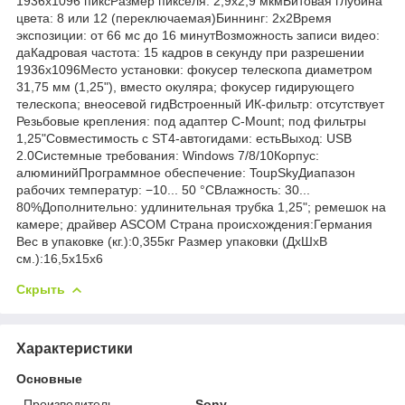
1936х1096 пиксРазмер пикселя: 2,9x2,9 мкмБитовая глубина
цвета: 8 или 12 (переключаемая)Биннинг: 2х2Время
экспозиции: от 66 мс до 16 минутВозможность записи видео:
даКадровая частота: 15 кадров в секунду при разрешении
1936x1096Место установки: фокусер телескопа диаметром
31,75 мм (1,25"), вместо окуляра; фокусер гидирующего
телескопа; внеосевой гидВстроенный ИК-фильтр: отсутствует
Резьбовые крепления: под адаптер C-Mount; под фильтры
1,25"Совместимость с ST4-автогидами: естьВыход: USB
2.0Системные требования: Windows 7/8/10Корпус:
алюминийПрограммное обеспечение: ToupSkyДиапазон
рабочих температур: −10... 50 °СВлажность: 30...
80%Дополнительно: удлинительная трубка 1,25"; ремешок на
камере; драйвер ASCOM Страна происхождения:Германия
Вес в упаковке (кг.):0,355кг Размер упаковки (ДхШхВ
см.):16,5x15x6
Скрыть
Характеристики
Основные
Производитель
Sony