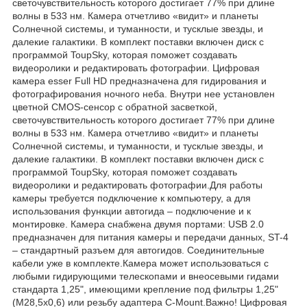
светочувствительность которого достигает 77% при длине
волны в 533 нм. Камера отчетливо «видит» и планеты
Солнечной системы, и туманности, и тусклые звезды, и
далекие галактики. В комплект поставки включен диск с
программой ToupSky, которая поможет создавать
видеоролики и редактировать фотографии. Цифровая
камера esser Full HD предназначена для гидирования и
фотографирования ночного неба. Внутри нее установлен
цветной CMOS-сенсор с обратной засветкой,
светочувствительность которого достигает 77% при длине
волны в 533 нм. Камера отчетливо «видит» и планеты
Солнечной системы, и туманности, и тусклые звезды, и
далекие галактики. В комплект поставки включен диск с
программой ToupSky, которая поможет создавать
видеоролики и редактировать фотографии.Для работы
камеры требуется подключение к компьютеру, а для
использования функции автогида – подключение и к
монтировке. Камера снабжена двумя портами: USB 2.0
предназначен для питания камеры и передачи данных, ST-4
– стандартный разъем для автогидов. Соединительные
кабели уже в комплекте.Камера может использоваться с
любыми гидирующими телескопами и внеосевыми гидами
стандарта 1,25", имеющими крепление под фильтры 1,25"
(M28,5x0,6) или резьбу адаптера C-Mount.Важно! Цифровая