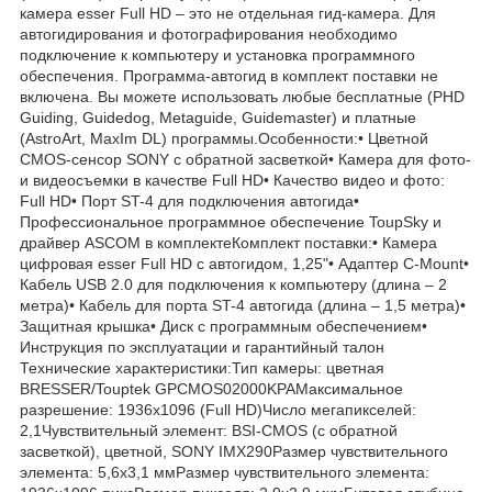
камера esser Full HD – это не отдельная гид-камера. Для
автогидирования и фотографирования необходимо
подключение к компьютеру и установка программного
обеспечения. Программа-автогид в комплект поставки не
включена. Вы можете использовать любые бесплатные (PHD
Guiding, Guidedog, Metaguide, Guidemaster) и платные
(AstroArt, MaxIm DL) программы.Особенности:• Цветной
CMOS-сенсор SONY с обратной засветкой• Камера для фото-
и видеосъемки в качестве Full HD• Качество видео и фото:
Full HD• Порт ST-4 для подключения автогида•
Профессиональное программное обеспечение ToupSky и
драйвер ASCOM в комплектеКомплект поставки:• Камера
цифровая esser Full HD с автогидом, 1,25"• Адаптер C-Mount•
Кабель USB 2.0 для подключения к компьютеру (длина – 2
метра)• Кабель для порта ST-4 автогида (длина – 1,5 метра)•
Защитная крышка• Диск с программным обеспечением•
Инструкция по эксплуатации и гарантийный талон
Технические характеристики:Тип камеры: цветная
BRESSER/Touptek GPCMOS02000KPAМаксимальное
разрешение: 1936x1096 (Full HD)Число мегапикселей:
2,1Чувствительный элемент: BSI-CMOS (с обратной
засветкой), цветной, SONY IMX290Размер чувствительного
элемента: 5,6x3,1 ммРазмер чувствительного элемента: