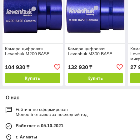
Камера цифровая
Камера цифровая
Кам
Levenhuk M200 BASE
Levenhuk M300 BASE
Leve
мик
104 930
132 930
27 
₸
₸
Купить
Купить
О нас
Рейтинг не сформирован
Менее 5 отзывов за последний год
Работает с 05.10.2021
г. Алматы