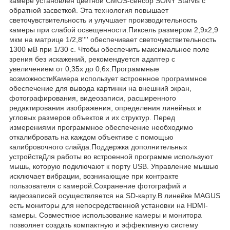
камере установлен цветной CMOS-сенсор SONY Starvis с
обратной засветкой. Эта технология повышает
светочувствительность и улучшает производительность
камеры при слабой освещенности.Пиксель размером 2,9x2,9
мкм на матрице 1/2,8'''' обеспечивает светочувствительность
1300 мВ при 1/30 с. Чтобы обеспечить максимальное поле
зрения без искажений, рекомендуется адаптер с
увеличением от 0,35х до 0,6х.Программные
возможностиКамера использует встроенное программное
обеспечение для вывода картинки на внешний экран,
фотографирования, видеозаписи, расширенного
редактирования изображения, определения линейных и
угловых размеров объектов и их структур. Перед
измерениями программное обеспечение необходимо
откалибровать на каждом объективе с помощью
калибровочного слайда.Поддержка дополнительных
устройствДля работы во встроенной программе используют
мышь, которую подключают к порту USB. Управление мышью
исключает вибрации, возникающие при контракте
пользователя с камерой.Сохранение фотографий и
видеозаписей осуществляется на SD-карту.В линейке MAGUS
есть мониторы для непосредственной установки на HDMI-
камеры. Совместное использование камеры и монитора
позволяет создать компактную и эффективную систему