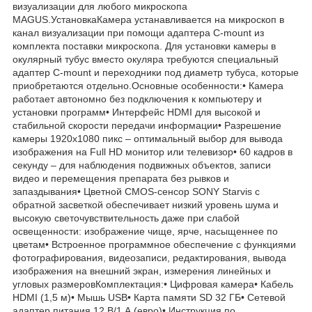
визуализации для любого микроскопа
MAGUS.УстановкаКамера устанавливается на микроскоп в
канал визуализации при помощи адаптера C-mount из
комплекта поставки микроскопа. Для установки камеры в
окулярный тубус вместо окуляра требуются специальный
адаптер C-mount и переходники под диаметр тубуса, которые
приобретаются отдельно.Основные особенности:• Камера
работает автономно без подключения к компьютеру и
установки программ• Интерфейс HDMI для высокой и
стабильной скорости передачи информации• Разрешение
камеры 1920x1080 пикс – оптимальный выбор для вывода
изображения на Full HD монитор или телевизор• 60 кадров в
секунду – для наблюдения подвижных объектов, записи
видео и перемещения препарата без рывков и
запаздывания• Цветной CMOS-сенсор SONY Starvis с
обратной засветкой обеспечивает низкий уровень шума и
высокую светочувствительность даже при слабой
освещенности: изображение чище, ярче, насыщеннее по
цветам• Встроенное программное обеспечение с функциями
фотографирования, видеозаписи, редактирования, вывода
изображения на внешний экран, измерения линейных и
угловых размеровКомплектация:• Цифровая камера• Кабель
HDMI (1,5 м)• Мышь USB• Карта памяти SD 32 ГБ• Сетевой
адаптер питания 12 В/1 А (евро)• Инструкция по