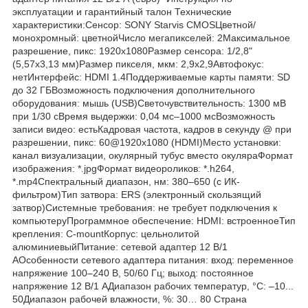
эксплуатации и гарантийный талон Технические
характеристики:Сенсор: SONY Starvis CMOSЦветной/
монохромный: цветнойЧисло мегапикселей: 2Максимальное
разрешение, пикс: 1920х1080Размер сенсора: 1/2,8"
(5,57x3,13 мм)Размер пикселя, мкм: 2,9x2,9Автофокус:
нетИнтерфейс: HDMI 1.4Поддерживаемые карты памяти: SD
до 32 ГБВозможность подключения дополнительного
оборудования: мышь (USB)Светочувствительность: 1300 мВ
при 1/30 сВремя выдержки: 0,04 мс–1000 мсВозможность
записи видео: естьКадровая частота, кадров в секунду @ при
разрешении, пикс: 60@1920x1080 (HDMI)Место установки:
канал визуализации, окулярный тубус вместо окуляраФормат
изображения: *.jpgФормат видеороликов: *.h264,
*.mp4Спектральный диапазон, нм: 380–650 (с ИК-
фильтром)Тип затвора: ERS (электронный скользящий
затвор)Системные требования: не требует подключения к
компьютеруПрограммное обеспечение: HDMI: встроенноеТип
крепления: C-mountКорпус: цельнолитой
алюминиевыйПитание: сетевой адаптер 12 В/1
АОсобенности сетевого адаптера питания: вход: переменное
напряжение 100–240 В, 50/60 Гц; выход: постоянное
напряжение 12 В/1 АДиапазон рабочих температур, °С: –10...
50Диапазон рабочей влажности, %: 30… 80 Страна