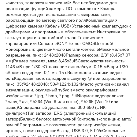
качества, задержек и зависаний• Все необходимое для
реализации функций камеры ПО в комплекте• Камера
рекомендуется для использования с микроскопами,
работающими по методу светлого поляКомплектация:•
Цифровая камера• Кабель USB• Установочный компакт-диск с
драйверами и программным обеспечением• Инструкция по
эксплуатации и гарантийный талон Технические
характеристики:Сенсор: SONY Exmor CMOSЦветной/
монохромный: цветнойЧисло мегапикселей: 5Максимальное
разрешение, пикс: 2448x2048Размер сенсора: 2/3" (8,45x7,07
мм)Размер пикселя, мкм: 3,45x3,45Светочувствительность:
1146 мВ при 1/30 сОтношение сигнал/шум: 0,15 мВ при 1/30
сВремя выдержки: 0,1 мс–15 сВозможность записи видео:
естьКадровая частота, кадров в секунду @ при разрешении,
пикс: 35@2448x2048; 50@1224x1024Место установки: канал
визуализации, окулярный тубус вместо окуляраФормат
изображения: *.jpg, *.bmp, *.png, *.tifФормат видеороликов:
*.wmv, *.avi, *.h264 (Win 8 или выше), *.h265 (Win 10 или
выше)Спектральный диапазон, нм: 380-650 (с ИК-
фильтром)Тип затвора: ERS (электронный скользящий
затвор)Баланс белого: авто/ручнойКонтроль экспозиции: авто/
ручнойПрограммные возможности: размер изображения,
яркость, время выдержкиВыход: USB 3.0, 5 Гб/сСистемные
требования: Windows 8/10/11 (32 и 64 бит), Mac OS X, Linux,