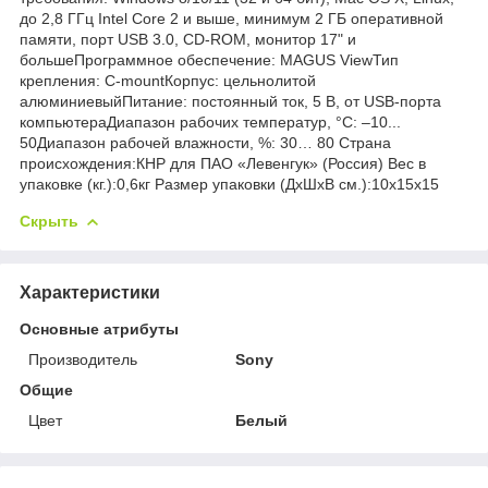
до 2,8 ГГц Intel Core 2 и выше, минимум 2 ГБ оперативной
памяти, порт USB 3.0, CD-ROM, монитор 17" и
большеПрограммное обеспечение: MAGUS ViewТип
крепления: C-mountКорпус: цельнолитой
алюминиевыйПитание: постоянный ток, 5 В, от USB-порта
компьютераДиапазон рабочих температур, °С: –10...
50Диапазон рабочей влажности, %: 30… 80 Страна
происхождения:КНР для ПАО «Левенгук» (Россия) Вес в
упаковке (кг.):0,6кг Размер упаковки (ДхШхВ см.):10x15x15
Скрыть
Характеристики
Основные атрибуты
Производитель
Sony
Общие
Цвет
Белый