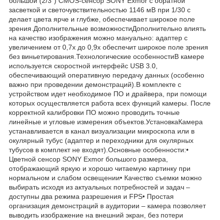
большой (2/3") CMOS-сенсор SONY Exmor с обратной
засветкой и светочувствительностью 1146 мВ при 1/30 с
делает цвета ярче и глубже, обеспечивает широкое поле
зрения.Дополнительные возможностиДополнительно влиять
на качество изображения можно мануально: адаптер с
увеличением от 0,7х до 0,9х обеспечит широкое поле зрения
без виньетирования.Технологические особенностиВ камере
используется скоростной интерфейс USB 3.0,
обеспечивающий оперативную передачу данных (особенно
важно при проведении демонстраций).В комплекте с
устройством идет необходимое ПО и драйвера, при помощи
которых осуществляется работа всех функций камеры. После
корректной калибровки ПО можно проводить точные
линейные и угловые измерения объектов.УстановкаКамера
устанавливается в канал визуализации микроскопа или в
окулярный тубус (адаптер и переходники для окулярных
тубусов в комплект не входят).Основные особенности:•
Цветной сенсор SONY Exmor большого размера,
отображающий яркую и хорошо читаемую картинку при
нормальном и слабом освещении• Качество съемки можно
выбирать исходя из актуальных потребностей и задач –
доступны два режима разрешения и FPS• Простая
организация демонстраций в аудитории – камера позволяет
выводить изображение на внешний экран, без потери