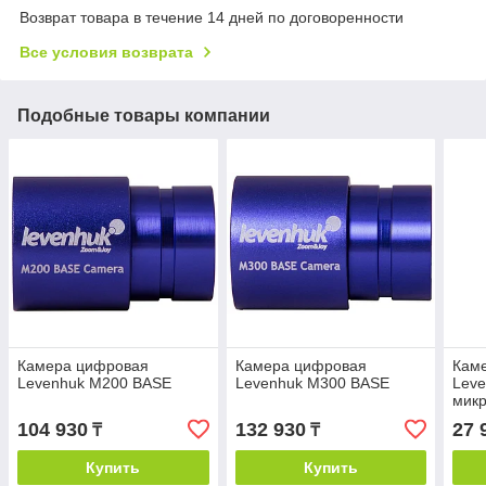
Возврат товара в течение 14 дней по договоренности
Все условия возврата
Подобные товары компании
Камера цифровая
Камера цифровая
Кам
Levenhuk M200 BASE
Levenhuk M300 BASE
Leve
мик
104 930
132 930
27 
₸
₸
Купить
Купить