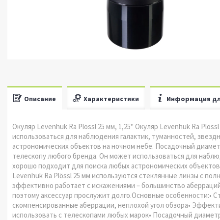
Описание
Характеристики
Информация дл
Окуляр Levenhuk Ra Plössl 25 мм, 1,25" Окуляр Levenhuk Ra Plö
использоваться для наблюдения галактик, туманностей, звезд
астрономических объектов на ночном небе. Посадочный диаметр 
телескопу любого бренда. Он может использоваться для наблюд
хорошо подходит для поиска любых астрономических объектов 
Levenhuk Ra Plössl 25 мм используются стеклянные линзы с пол
эффективно работает с искажениями – большинство аберраций
поэтому аксессуар прослужит долго.Основные особенности:• 
скомпенсированные аберрации, неплохой угол обзора• Эффекти
использовать с телескопами любых марок• Посадочный диаметр 