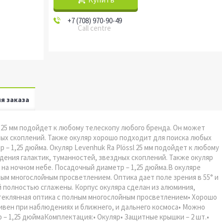
+7 (708) 970-90-49
Call centre
я заказа
ssl 25 мм подойдет к любому телескопу любого бренда. Он может
ных скоплений. Также окуляр хорошо подходит для поиска любых
– 1,25 дюйма. Окуляр Levenhuk Ra Plössl 25 мм подойдет к любому
ения галактик, туманностей, звездных скоплений. Также окуляр
на ночном небе. Посадочный диаметр – 1,25 дюйма.В окуляре
ным многослойным просветлением. Оптика дает поле зрения в 55° и
 полностью сглажены. Корпус окуляра сделан из алюминия,
Стеклянная оптика с полным многослойным просветлением• Хорошо
вен при наблюдениях и ближнего, и дальнего космоса• Можно
– 1,25 дюймаКомплектация:• Окуляр• Защитные крышки – 2 шт.•