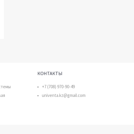
КОНТАКТЫ
стемы
+7 (708) 970-90-49
вая
univenta.kz@gmail.com