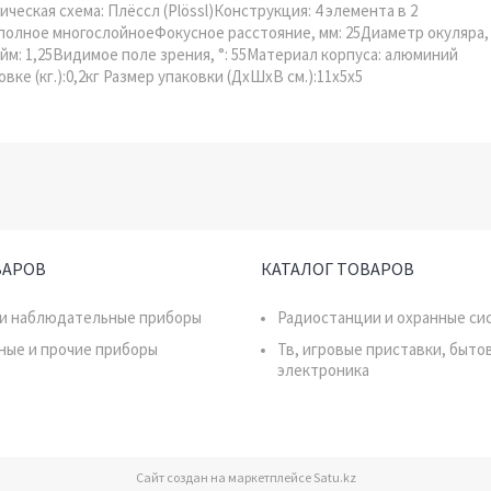
еская схема: Плёссл (Plössl)Конструкция: 4 элемента в 2
полное многослойноеФокусное расстояние, мм: 25Диаметр окуляра,
йм: 1,25Видимое поле зрения, °: 55Материал корпуса: алюминий
ке (кг.):0,2кг Размер упаковки (ДхШхВ см.):11x5x5
ВАРОВ
КАТАЛОГ ТОВАРОВ
 и наблюдательные приборы
Радиостанции и охранные си
ные и прочие приборы
Тв, игровые приставки, быто
электроника
Сайт создан на маркетплейсе
Satu.kz