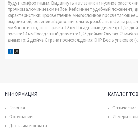
будут комфортными. Выдвинуть наглазник на нужное расстоян
прочном алюминиевом кейсе. Кейс имеет удобный ложемент, два
характеристики:Просветление: многослойное просветляющееОпт
выдвижной, резиновыйДополнительно: резьба под фильтры, ал
ммВынос выходного зрачка: 12 ммПосадочный диаметр: 1,25 дю
зрачка: 14 ммПосадочный диаметр: 1,25 дюймовОкуляр 23 ммФок
диаметр: 2 дюйма Страна происхождения:КНР Вес в упаковке (кг.
ИНФОРМАЦИЯ
КАТАЛОГ ТО
Главная
Оптические
О компании
Измеритель
Доставка и оплата