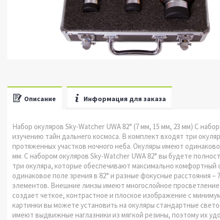
Описание
Информация для заказа
Набор окуляров Sky-Watcher UWA 82° (7 мм, 15 мм, 23 мм) С наб
изучению тайн дальнего космоса. В комплект входят три окул
протяженных участков ночного неба. Окуляры имеют одинаковое 
мм. С набором окуляров Sky-Watcher UWA 82° вы будете полност
три окуляра, которые обеспечивают максимально комфортный 
одинаковое поле зрения в 82° и разные фокусные расстояния – 7
элементов. Внешние линзы имеют многослойное просветление 
создает четкое, контрастное и плоское изображение с миним
картинки вы можете установить на окуляры стандартные свето
имеют выдвижные наглазники из мягкой резины, поэтому их уд