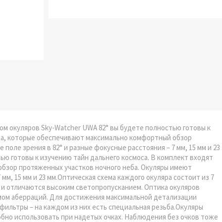
ором окуляров Sky-Watcher UWA 82° вы будете полностью готовы к
яра, которые обеспечивают максимально комфортный обзор
поле зрения в 82° и разные фокусные расстояния – 7 мм, 15 мм и 23
ью готовы к изучению тайн дальнего космоса. В комплект входят
обзор протяженных участков ночного неба. Окуляры имеют
 мм, 15 мм и 23 мм.Оптическая схема каждого окуляра состоит из 7
и отличаются высоким светопропусканием. Оптика окуляров
умом аберраций. Для достижения максимальной детализации
фильтры – на каждом из них есть специальная резьба.Окуляры
обно использовать при надетых очках. Наблюдения без очков тоже