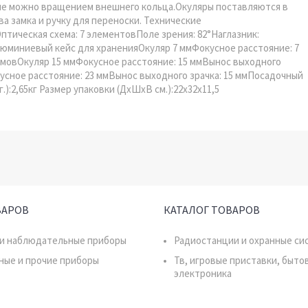
ие можно вращением внешнего кольца.Окуляры поставляются в
 замка и ручку для переноски. Технические
ическая схема: 7 элементовПоле зрения: 82°Наглазник:
юминиевый кейс для храненияОкуляр 7 ммФокусное расстояние: 7
ймовОкуляр 15 ммФокусное расстояние: 15 ммВынос выходного
усное расстояние: 23 ммВынос выходного зрачка: 15 ммПосадочный
):2,65кг Размер упаковки (ДхШхВ см.):22x32x11,5
ВАРОВ
КАТАЛОГ ТОВАРОВ
 и наблюдательные приборы
Радиостанции и охранные си
ные и прочие приборы
Тв, игровые приставки, быто
электроника