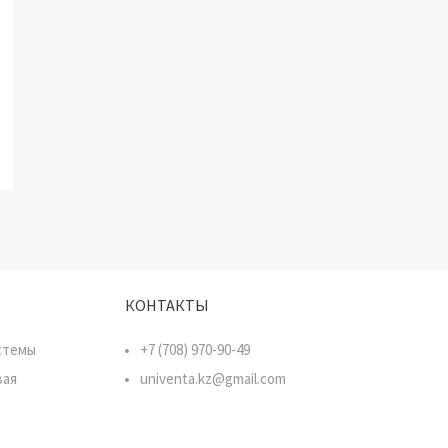
КОНТАКТЫ
стемы
+7 (708) 970-90-49
вая
univenta.kz@gmail.com