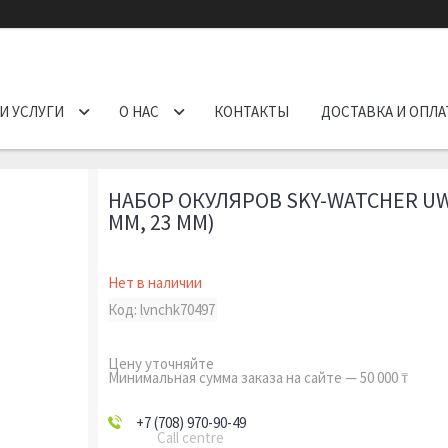
И УСЛУГИ
О НАС
КОНТАКТЫ
ДОСТАВКА И ОПЛА
НАБОР ОКУЛЯРОВ SKY-WATCHER UWA 
ММ, 23 ММ)
Нет в наличии
Код:
lvnchk70497
Цену уточняйте
Минимальная сумма заказа на сайте — 50 000 ₸
+7 (708) 970-90-49
Call centre