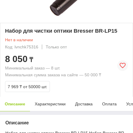
Набор для чистки оптики Bresser BR-LP15
Нет в наличии
Код: lvnchk75316
Только опт
8 050
₸
Минимальный заказ — 8 шт.
Минимальная сумма заказа на сайте — 50 000 ₸
7 969 ₸
от 50000 шт.
Описание
Характеристики
Доставка
Оплата
Усл
Описание
Набор для чистки оптики Bresser BR-LP15 Набор Bresser BR-