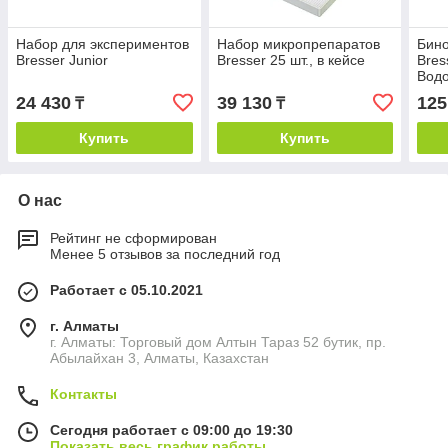
Набор для экспериментов
Набор микропрепаратов
Бин
Bresser Junior
Bresser 25 шт., в кейсе
Bres
Вод
Roof
24 430
39 130
125
₸
₸
Обзо
Купить
Купить
О нас
Рейтинг не сформирован
Менее 5 отзывов за последний год
Работает с 05.10.2021
г. Алматы
г. Алматы: Торговый дом Алтын Тараз 52 бутик, пр.
Абылайхан 3, Алматы, Казахстан
Контакты
Сегодня работает с 09:00 до 19:30
Показать весь график работы