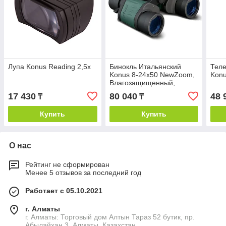
Лупа Konus Reading 2,5x
Бинокль Итальянский
Теле
Konus 8-24x50 NewZoom,
Konu
Влагозащищенный,
Призма Porro, Угол
17 430
80 040
48 
₸
₸
Обзора 4.5-2.5 Градуса
Купить
Купить
О нас
Рейтинг не сформирован
Менее 5 отзывов за последний год
Работает с 05.10.2021
г. Алматы
г. Алматы: Торговый дом Алтын Тараз 52 бутик, пр.
Абылайхан 3, Алматы, Казахстан