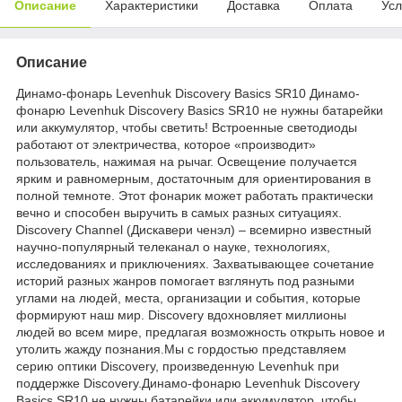
Описание
Характеристики
Доставка
Оплата
Усл
Описание
Динамо-фонарь Levenhuk Discovery Basics SR10 Динамо-
фонарю Levenhuk Discovery Basics SR10 не нужны батарейки
или аккумулятор, чтобы светить! Встроенные светодиоды
работают от электричества, которое «производит»
пользователь, нажимая на рычаг. Освещение получается
ярким и равномерным, достаточным для ориентирования в
полной темноте. Этот фонарик может работать практически
вечно и способен выручить в самых разных ситуациях.
Discovery Channel (Дискавери ченэл) – всемирно известный
научно-популярный телеканал о науке, технологиях,
исследованиях и приключениях. Захватывающее сочетание
историй разных жанров помогает взглянуть под разными
углами на людей, места, организации и события, которые
формируют наш мир. Discovery вдохновляет миллионы
людей во всем мире, предлагая возможность открыть новое и
утолить жажду познания.Мы с гордостью представляем
серию оптики Discovery, произведенную Levenhuk при
поддержке Discovery.Динамо-фонарю Levenhuk Discovery
Basics SR10 не нужны батарейки или аккумулятор, чтобы