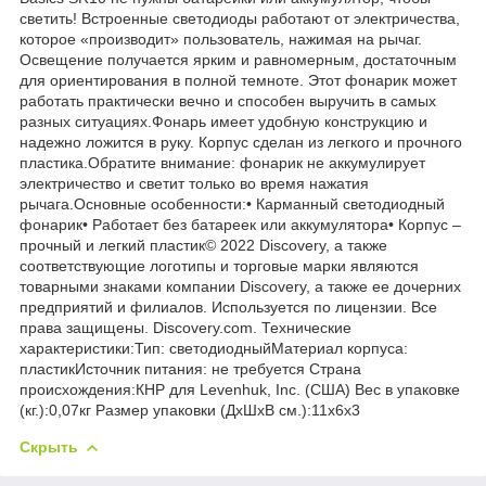
светить! Встроенные светодиоды работают от электричества,
которое «производит» пользователь, нажимая на рычаг.
Освещение получается ярким и равномерным, достаточным
для ориентирования в полной темноте. Этот фонарик может
работать практически вечно и способен выручить в самых
разных ситуациях.Фонарь имеет удобную конструкцию и
надежно ложится в руку. Корпус сделан из легкого и прочного
пластика.Обратите внимание: фонарик не аккумулирует
электричество и светит только во время нажатия
рычага.Основные особенности:• Карманный светодиодный
фонарик• Работает без батареек или аккумулятора• Корпус –
прочный и легкий пластик© 2022 Discovery, а также
соответствующие логотипы и торговые марки являются
товарными знаками компании Discovery, а также ее дочерних
предприятий и филиалов. Используется по лицензии. Все
права защищены. Discovery.com. Технические
характеристики:Тип: светодиодныйМатериал корпуса:
пластикИсточник питания: не требуется Страна
происхождения:КНР для Levenhuk, Inc. (США) Вес в упаковке
(кг.):0,07кг Размер упаковки (ДхШхВ см.):11x6x3
Скрыть