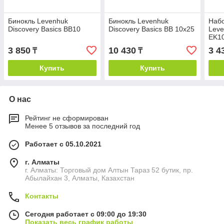
Бинокль Levenhuk
Бинокль Levenhuk
Набо
Discovery Basics BB10
Discovery Basics BB 10x25
Leve
EK1
3 850
10 430
3 4
₸
₸
Купить
Купить
О нас
Рейтинг не сформирован
Менее 5 отзывов за последний год
Работает с 05.10.2021
г. Алматы
г. Алматы: Торговый дом Алтын Тараз 52 бутик, пр.
Абылайхан 3, Алматы, Казахстан
Контакты
Сегодня работает с 09:00 до 19:30
Показать весь график работы